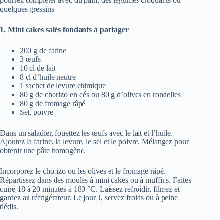
pourrez compléter avec du pain, des légumes croquants ou
quelques gressins.
1. Mini cakes salés fondants à partager
200 g de farine
3 œufs
10 cl de lait
8 cl d’huile neutre
1 sachet de levure chimique
80 g de chorizo en dés ou 80 g d’olives en rondelles
80 g de fromage râpé
Sel, poivre
Dans un saladier, fouettez les œufs avec le lait et l’huile.
Ajoutez la farine, la levure, le sel et le poivre. Mélangez pour
obtenir une pâte homogène.
Incorporez le chorizo ou les olives et le fromage râpé.
Répartissez dans des moules à mini cakes ou à muffins. Faites
cuire 18 à 20 minutes à 180 °C. Laissez refroidir, filmez et
gardez au réfrigérateur. Le jour J, servez froids ou à peine
tiédis.