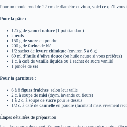
Pour un moule rond de 22 cm de diamètre environ, voici ce qu’il vous f
Pour la pâte :
125 g de
yaourt nature
(1 pot standard)
2
œufs
150 g de
sucre
en poudre
200 g de
farine
de blé
1/2 sachet de
levure chimique
(environ 5 à 6 g)
60 ml d’
huile d’olive douce
(ou huile neutre si vous préférez)
1 c. à café de
vanille liquide
ou 1 sachet de sucre vanillé
1 pincée de
sel
Pour la garniture :
6 à 8
figues fraîches
, selon leur taille
2 c. à soupe de
miel
(thym, lavande ou fleurs)
1 à 2 c. à soupe de
sucre
pour le dessus
1/2 c. à café de
cannelle
en poudre (facultatif mais vivement r
Étapes détaillées de préparation
Installez-vous calmement. En une heure, cuisson comprise, votre gâteau 