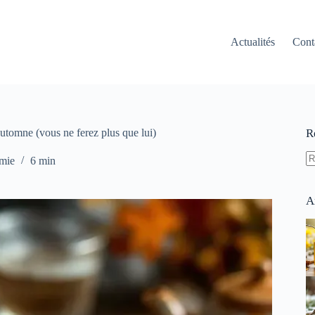
Actualités
Cont
’automne (vous ne ferez plus que lui)
R
mie
6 min
A
ré
A