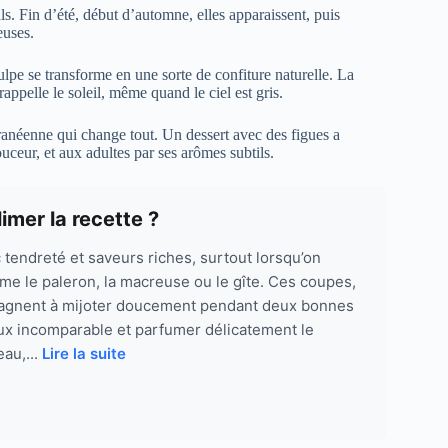
als. Fin d’été, début d’automne, elles apparaissent, puis
euses.
ulpe se transforme en une sorte de confiture naturelle. La
appelle le soleil, même quand le ciel est gris.
rranéenne qui change tout. Un dessert avec des figues a
uceur, et aux adultes par ses arômes subtils.
mer la recette ?
endreté et saveurs riches, surtout lorsqu’on
e le paleron, la macreuse ou le gîte. Ces coupes,
gagnent à mijoter doucement pendant deux bonnes
ux incomparable et parfumer délicatement le
eau,...
Lire la suite