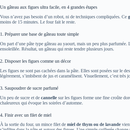
Un gâteau aux figues ultra facile, en 4 grandes étapes
Vous n’avez pas besoin d’un robot, ni de techniques compliquées. Ce
moins de 15 minutes. Le four fait le reste.
1. Préparer une base de gâteau toute simple
On part d’une pâte type gâteau au yaourt, mais un peu plus parfumée. L
ensoleillée. Résultat, un gâteau qui reste tendre plusieurs jours.
2. Disposer les figues comme un décor
Les figues ne sont pas cachées dans la pâte. Elles sont posées sur le de
légèrement, s’imbibent de jus et caramélisent. Visuellement, c’est très j
3. Saupoudrer de sucre parfumé
Un peu de sucre et de
cannelle
sur les figues forme une fine croûte dor
chaleureux qui évoque les soirées d’automne.
4. Finir avec un filet de miel
À la sortie du four, un mince filet de
miel de thym ou de lavande
vient
s’infiltre dans la pâte et autour des figues. Une simple cuillerée change