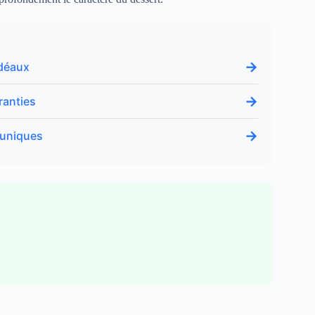
→
idéaux
→
ranties
→
 uniques