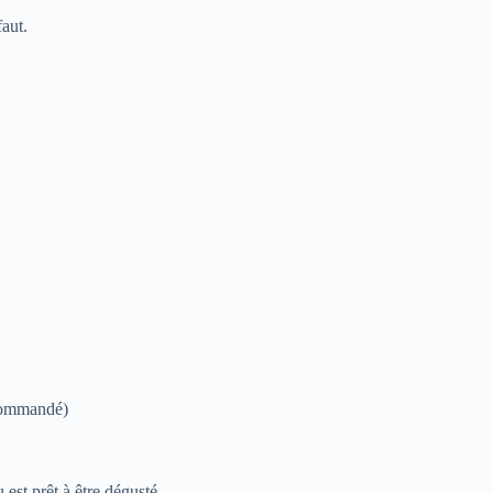
aut.
ecommandé)
est prêt à être dégusté.