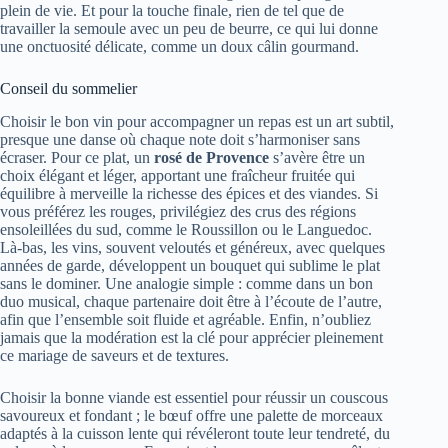
plein de vie. Et pour la touche finale, rien de tel que de
travailler la semoule avec un peu de beurre, ce qui lui donne
une onctuosité délicate, comme un doux câlin gourmand.
Conseil du sommelier
Choisir le bon vin pour accompagner un repas est un art subtil,
presque une danse où chaque note doit s’harmoniser sans
écraser. Pour ce plat, un
rosé de Provence
s’avère être un
choix élégant et léger, apportant une fraîcheur fruitée qui
équilibre à merveille la richesse des épices et des viandes. Si
vous préférez les rouges, privilégiez des crus des régions
ensoleillées du sud, comme le Roussillon ou le Languedoc.
Là-bas, les vins, souvent veloutés et généreux, avec quelques
années de garde, développent un bouquet qui sublime le plat
sans le dominer. Une analogie simple : comme dans un bon
duo musical, chaque partenaire doit être à l’écoute de l’autre,
afin que l’ensemble soit fluide et agréable. Enfin, n’oubliez
jamais que la modération est la clé pour apprécier pleinement
ce mariage de saveurs et de textures.
Choisir la bonne viande est essentiel pour réussir un couscous
savoureux et fondant ; le bœuf offre une palette de morceaux
adaptés à la cuisson lente qui révéleront toute leur tendreté, du