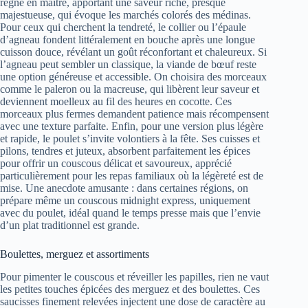
règne en maître, apportant une saveur riche, presque
majestueuse, qui évoque les marchés colorés des médinas.
Pour ceux qui cherchent la tendreté, le collier ou l’épaule
d’agneau fondent littéralement en bouche après une longue
cuisson douce, révélant un goût réconfortant et chaleureux. Si
l’agneau peut sembler un classique, la viande de bœuf reste
une option généreuse et accessible. On choisira des morceaux
comme le paleron ou la macreuse, qui libèrent leur saveur et
deviennent moelleux au fil des heures en cocotte. Ces
morceaux plus fermes demandent patience mais récompensent
avec une texture parfaite. Enfin, pour une version plus légère
et rapide, le poulet s’invite volontiers à la fête. Ses cuisses et
pilons, tendres et juteux, absorbent parfaitement les épices
pour offrir un couscous délicat et savoureux, apprécié
particulièrement pour les repas familiaux où la légèreté est de
mise. Une anecdote amusante : dans certaines régions, on
prépare même un couscous midnight express, uniquement
avec du poulet, idéal quand le temps presse mais que l’envie
d’un plat traditionnel est grande.
Boulettes, merguez et assortiments
Pour pimenter le couscous et réveiller les papilles, rien ne vaut
les petites touches épicées des merguez et des boulettes. Ces
saucisses finement relevées injectent une dose de caractère au