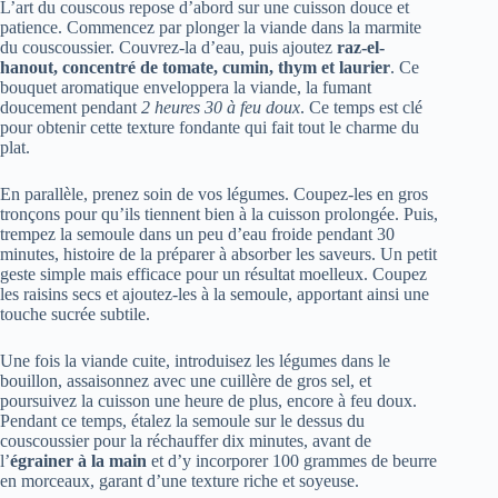
L’art du couscous repose d’abord sur une cuisson douce et
patience. Commencez par plonger la viande dans la marmite
du couscoussier. Couvrez-la d’eau, puis ajoutez
raz-el-
hanout, concentré de tomate, cumin, thym et laurier
. Ce
bouquet aromatique enveloppera la viande, la fumant
doucement pendant
2 heures 30 à feu doux
. Ce temps est clé
pour obtenir cette texture fondante qui fait tout le charme du
plat.
En parallèle, prenez soin de vos légumes. Coupez-les en gros
tronçons pour qu’ils tiennent bien à la cuisson prolongée. Puis,
trempez la semoule dans un peu d’eau froide pendant 30
minutes, histoire de la préparer à absorber les saveurs. Un petit
geste simple mais efficace pour un résultat moelleux. Coupez
les raisins secs et ajoutez-les à la semoule, apportant ainsi une
touche sucrée subtile.
Une fois la viande cuite, introduisez les légumes dans le
bouillon, assaisonnez avec une cuillère de gros sel, et
poursuivez la cuisson une heure de plus, encore à feu doux.
Pendant ce temps, étalez la semoule sur le dessus du
couscoussier pour la réchauffer dix minutes, avant de
l’
égrainer à la main
et d’y incorporer 100 grammes de beurre
en morceaux, garant d’une texture riche et soyeuse.