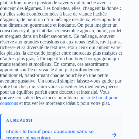
plat, offrant une explosion de saveurs qui tranche avec la
douceur des légumes. Les boulettes, elles, changent la donne :
qu’elles soient confectionnées à base de viande hachée
d’agneau, de bœuf ou d’un mélange des deux, elles apportent
une dimension gourmande et fondante. On peut imaginer un
couscous royal, qui fait danser ensemble agneau, bœuf, poulet
et merguez dans un ballet savoureux. Ce mélange, souvent
réservé aux grandes occasions ou aux repas festifs, ravit par sa
richesse et sa diversité de textures. Pour ceux qui aiment varier
les plaisirs, la clé est de jongler entre morceaux plus maigres et
d’autres plus gras, à l’image d’un bon bœuf bourguignon qui
marie tendreté et moelleux. En somme, ces assortiments
apportent souffle et vivacité à un plat profondément
traditionnel, transformant chaque bouchée en une petite
aventure gustative. Un conseil simple : laissez-vous guider par
votre boucher, qui saura vous conseiller les meilleures pièces
pour un équilibre parfait entre douceur et intensité. Vous
pouvez consulter des astuces pour bien
choisir le boeuf pour
couscous
et trouver les morceaux idéaux pour votre plat.
A LIRE AUSSI
choisir le boeuf pour couscous sans se
→
tromper ni se ruiner