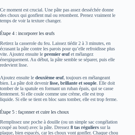
Ce moment est crucial. Une pâte pas assez desséchée donne
des choux qui gonflent mal ou retombent. Prenez vraiment le
temps de voir la texture changer.
Étape 4 : incorporer les œufs
Retirez la casserole du feu. Laissez tiédir 2 à 3 minutes, en
écrasant la pâte contre les parois pour qu’elle refroidisse plus
vite. Ajoutez ensuite le
premier œuf
et mélangez
énergiquement. Au début, la pâte semble se séparer, puis elle
redevient lisse.
Ajoutez ensuite le
deuxième œuf
, toujours en mélangeant
bien. La pâte doit devenir
lisse, brillante et souple
. Elle doit
tomber de la spatule en formant un ruban épais, qui se casse
lentement. Si elle coule comme une crème, elle est trop
liquide. Si elle se tient en bloc sans tomber, elle est trop ferme.
Étape 5 : façonner et cuire les choux
Remplissez une poche à douille (ou un simple sac congélation
coupé au bout) avec la pâte. Dressez
8 tas réguliers
sur la
plaque, bien espacés, car les choux vont gonfler. Chaque chou