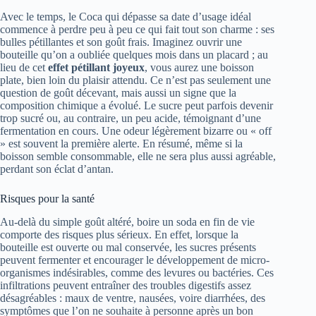
Avec le temps, le Coca qui dépasse sa date d’usage idéal
commence à perdre peu à peu ce qui fait tout son charme : ses
bulles pétillantes et son goût frais. Imaginez ouvrir une
bouteille qu’on a oubliée quelques mois dans un placard ; au
lieu de cet
effet pétillant joyeux
, vous aurez une boisson
plate, bien loin du plaisir attendu. Ce n’est pas seulement une
question de goût décevant, mais aussi un signe que la
composition chimique a évolué. Le sucre peut parfois devenir
trop sucré ou, au contraire, un peu acide, témoignant d’une
fermentation en cours. Une odeur légèrement bizarre ou « off
» est souvent la première alerte. En résumé, même si la
boisson semble consommable, elle ne sera plus aussi agréable,
perdant son éclat d’antan.
Risques pour la santé
Au-delà du simple goût altéré, boire un soda en fin de vie
comporte des risques plus sérieux. En effet, lorsque la
bouteille est ouverte ou mal conservée, les sucres présents
peuvent fermenter et encourager le développement de micro-
organismes indésirables, comme des levures ou bactéries. Ces
infiltrations peuvent entraîner des troubles digestifs assez
désagréables : maux de ventre, nausées, voire diarrhées, des
symptômes que l’on ne souhaite à personne après un bon