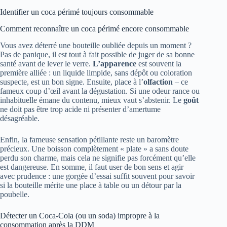
Identifier un coca périmé toujours consommable
Comment reconnaître un coca périmé encore consommable
Vous avez déterré une bouteille oubliée depuis un moment ?
Pas de panique, il est tout à fait possible de juger de sa bonne
santé avant de lever le verre.
L’apparence
est souvent la
première alliée : un liquide limpide, sans dépôt ou coloration
suspecte, est un bon signe. Ensuite, place à l’
olfaction
– ce
fameux coup d’œil avant la dégustation. Si une odeur rance ou
inhabituelle émane du contenu, mieux vaut s’abstenir. Le
goût
ne doit pas être trop acide ni présenter d’amertume
désagréable.
Enfin, la fameuse sensation pétillante reste un baromètre
précieux. Une boisson complètement « plate » a sans doute
perdu son charme, mais cela ne signifie pas forcément qu’elle
est dangereuse. En somme, il faut user de bon sens et agir
avec prudence : une gorgée d’essai suffit souvent pour savoir
si la bouteille mérite une place à table ou un détour par la
poubelle.
Détecter un Coca-Cola (ou un soda) impropre à la
consommation après la DDM