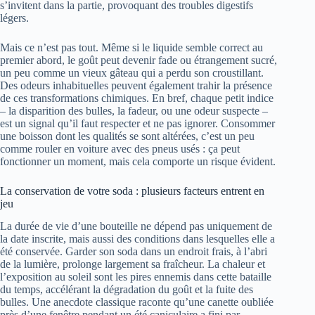
s’invitent dans la partie, provoquant des troubles digestifs
légers.
Mais ce n’est pas tout. Même si le liquide semble correct au
premier abord, le goût peut devenir fade ou étrangement sucré,
un peu comme un vieux gâteau qui a perdu son croustillant.
Des odeurs inhabituelles peuvent également trahir la présence
de ces transformations chimiques. En bref, chaque petit indice
– la disparition des bulles, la fadeur, ou une odeur suspecte –
est un signal qu’il faut respecter et ne pas ignorer. Consommer
une boisson dont les qualités se sont altérées, c’est un peu
comme rouler en voiture avec des pneus usés : ça peut
fonctionner un moment, mais cela comporte un risque évident.
La conservation de votre soda : plusieurs facteurs entrent en
jeu
La durée de vie d’une bouteille ne dépend pas uniquement de
la date inscrite, mais aussi des conditions dans lesquelles elle a
été conservée. Garder son soda dans un endroit frais, à l’abri
de la lumière, prolonge largement sa fraîcheur. La chaleur et
l’exposition au soleil sont les pires ennemis dans cette bataille
du temps, accélérant la dégradation du goût et la fuite des
bulles. Une anecdote classique raconte qu’une canette oubliée
près d’une fenêtre pendant un été caniculaire a fini par