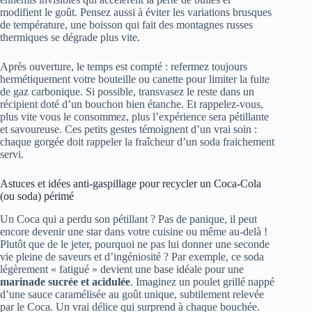
modifient le goût. Pensez aussi à éviter les variations brusques
de température, une boisson qui fait des montagnes russes
thermiques se dégrade plus vite.
Après ouverture, le temps est compté : refermez toujours
hermétiquement votre bouteille ou canette pour limiter la fuite
de gaz carbonique. Si possible, transvasez le reste dans un
récipient doté d’un bouchon bien étanche. Et rappelez-vous,
plus vite vous le consommez, plus l’expérience sera pétillante
et savoureuse. Ces petits gestes témoignent d’un vrai soin :
chaque gorgée doit rappeler la fraîcheur d’un soda fraichement
servi.
Astuces et idées anti-gaspillage pour recycler un Coca-Cola
(ou soda) périmé
Un Coca qui a perdu son pétillant ? Pas de panique, il peut
encore devenir une star dans votre cuisine ou même au-delà !
Plutôt que de le jeter, pourquoi ne pas lui donner une seconde
vie pleine de saveurs et d’ingéniosité ? Par exemple, ce soda
légèrement « fatigué » devient une base idéale pour une
marinade sucrée et acidulée
. Imaginez un poulet grillé nappé
d’une sauce caramélisée au goût unique, subtilement relevée
par le Coca. Un vrai délice qui surprend à chaque bouchée.