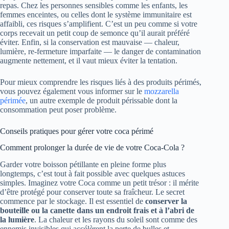
repas. Chez les personnes sensibles comme les enfants, les
femmes enceintes, ou celles dont le système immunitaire est
affaibli, ces risques s’amplifient. C’est un peu comme si votre
corps recevait un petit coup de semonce qu’il aurait préféré
éviter. Enfin, si la conservation est mauvaise — chaleur,
lumière, re-fermeture imparfaite — le danger de contamination
augmente nettement, et il vaut mieux éviter la tentation.
Pour mieux comprendre les risques liés à des produits périmés,
vous pouvez également vous informer sur le
mozzarella
périmée
, un autre exemple de produit périssable dont la
consommation peut poser problème.
Conseils pratiques pour gérer votre coca périmé
Comment prolonger la durée de vie de votre Coca-Cola ?
Garder votre boisson pétillante en pleine forme plus
longtemps, c’est tout à fait possible avec quelques astuces
simples. Imaginez votre Coca comme un petit trésor : il mérite
d’être protégé pour conserver toute sa fraîcheur. Le secret
commence par le stockage. Il est essentiel de
conserver la
bouteille ou la canette dans un endroit frais et à l’abri de
la lumière
. La chaleur et les rayons du soleil sont comme des
ennemis invisibles qui accélèrent la perte de bulles et