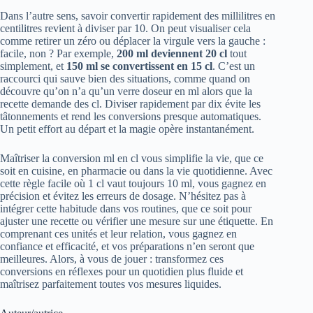
Dans l’autre sens, savoir convertir rapidement des millilitres en
centilitres revient à diviser par 10. On peut visualiser cela
comme retirer un zéro ou déplacer la virgule vers la gauche :
facile, non ? Par exemple,
200 ml deviennent 20 cl
tout
simplement, et
150 ml se convertissent en 15 cl
. C’est un
raccourci qui sauve bien des situations, comme quand on
découvre qu’on n’a qu’un verre doseur en ml alors que la
recette demande des cl. Diviser rapidement par dix évite les
tâtonnements et rend les conversions presque automatiques.
Un petit effort au départ et la magie opère instantanément.
Maîtriser la conversion ml en cl vous simplifie la vie, que ce
soit en cuisine, en pharmacie ou dans la vie quotidienne. Avec
cette règle facile où 1 cl vaut toujours 10 ml, vous gagnez en
précision et évitez les erreurs de dosage. N’hésitez pas à
intégrer cette habitude dans vos routines, que ce soit pour
ajuster une recette ou vérifier une mesure sur une étiquette. En
comprenant ces unités et leur relation, vous gagnez en
confiance et efficacité, et vos préparations n’en seront que
meilleures. Alors, à vous de jouer : transformez ces
conversions en réflexes pour un quotidien plus fluide et
maîtrisez parfaitement toutes vos mesures liquides.