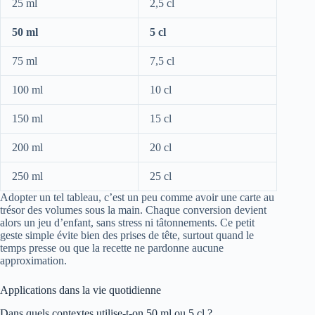
25 ml
2,5 cl
50 ml
5 cl
75 ml
7,5 cl
100 ml
10 cl
150 ml
15 cl
200 ml
20 cl
250 ml
25 cl
Adopter un tel tableau, c’est un peu comme avoir une carte au
trésor des volumes sous la main. Chaque conversion devient
alors un jeu d’enfant, sans stress ni tâtonnements. Ce petit
geste simple évite bien des prises de tête, surtout quand le
temps presse ou que la recette ne pardonne aucune
approximation.
Applications dans la vie quotidienne
Dans quels contextes utilise-t-on 50 ml ou 5 cl ?