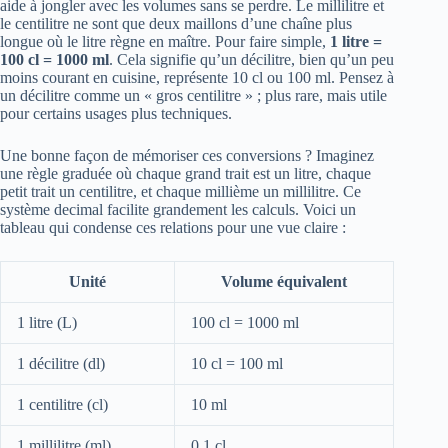
aide à jongler avec les volumes sans se perdre. Le millilitre et
le centilitre ne sont que deux maillons d’une chaîne plus
longue où le litre règne en maître. Pour faire simple,
1 litre =
100 cl = 1000 ml
. Cela signifie qu’un décilitre, bien qu’un peu
moins courant en cuisine, représente 10 cl ou 100 ml. Pensez à
un décilitre comme un « gros centilitre » ; plus rare, mais utile
pour certains usages plus techniques.
Une bonne façon de mémoriser ces conversions ? Imaginez
une règle graduée où chaque grand trait est un litre, chaque
petit trait un centilitre, et chaque millième un millilitre. Ce
système decimal facilite grandement les calculs. Voici un
tableau qui condense ces relations pour une vue claire :
Unité
Volume équivalent
1 litre (L)
100 cl = 1000 ml
1 décilitre (dl)
10 cl = 100 ml
1 centilitre (cl)
10 ml
1 millilitre (ml)
0,1 cl