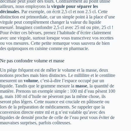
décimale peut jouer des tours. Contrairement au point utilisé
ailleurs, nous employons la
virgule pour séparer les
décimales
. Par exemple, on écrit 2,5 cl et non 2.5 cl. Cette
distinction est primordiale, car un simple point à la place d’une
virgule peut complètement changer la valeur du liquide
mesuré. Imaginez confondre 2,5 cl avec 25 ml ou pire, 25 cl !
Pour éviter ces bévues, prenez l’habitude d’écrire clairement
avec une virgule, surtout lorsque vous transcrivez vos recettes
ou vos mesures. Cette petite remarque vous sauvera de bien
des quiproquos en cuisine comme en pharmacie.
Ne pas confondre volume et masse
Un piège fréquent est de mêler le volume et la masse, deux
notions proches mais bien distinctes. Le millilitre et le centilitre
mesurent un
volume
, c’est-à-dire l’espace occupé par un
liquide. Tandis que le gramme mesure la
masse
, la quantité de
matière. Prenons un exemple simple : 100 ml d’eau pèsent 100
g, mais 100 ml d’huile ne pèseront pas la même chose, ils
seront plus légers. Cette nuance est cruciale en pâtisserie ou
lors de la préparation de médicaments. Se rappeler que la
conversion directe entre ml et g n’est valable qu’avec des
liquides de densité proche de celle de l’eau peut vous éviter de
mauvaises surprises, parfois coûteuses.