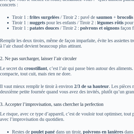
concrets :
Tiroir 1 :
frites surgelées
/ Tiroir 2 : pavé de
saumon
+
brocolis
Tiroir 1 :
nuggets
pour les enfants / Tiroir 2 :
légumes rôtis
pour 
Tiroir 1 :
patates douces
/ Tiroir 2 :
poivrons et oignons
façon f
Remplir les deux tiroirs, même de façon imparfaite, évite les assiette
à l’air chaud devient beaucoup plus attirant.
2. Ne pas surcharger, laisser l’air circuler
Le secret du
croustillant
, c’est l’air qui passe bien autour des aliments
compacte, tout cuit, mais rien ne dore.
Il vaut mieux remplir le tiroir à environ
2/3 de sa hauteur
. Les pièces 
deuxième petite fournée quand vous avez des invités, plutôt qu’un gra
3. Accepter l’improvisation, sans chercher la perfection
Le risque, avec ce type d’appareil, c’est de vouloir tout optimiser, tout pe
avec l’improvisation du quotidien.
Restes de
poulet pané
dans un tiroir,
poivrons en lanières
dans 