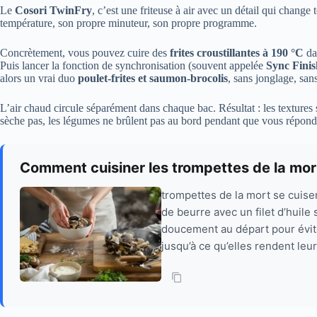
Le
Cosori TwinFry
, c’est une friteuse à air avec un détail qui change 
température, son propre minuteur, son propre programme.
Concrètement, vous pouvez cuire des
frites croustillantes à 190 °C
dan
Puis lancer la fonction de synchronisation (souvent appelée
Sync Finis
alors un vrai duo
poulet-frites et saumon-brocolis
, sans jonglage, sans
L’air chaud circule séparément dans chaque bac. Résultat : les textures s
sèche pas, les légumes ne brûlent pas au bord pendant que vous répon
Comment cuisiner les trompettes de la mort
trompettes de la mort se cuisen
de beurre avec un filet d’huile s
doucement au départ pour évite
jusqu’à ce qu’elles rendent le