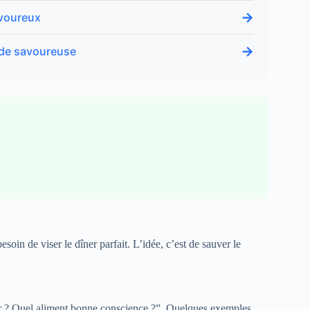
→
avoureux
→
nde savoureuse
soin de viser le dîner parfait. L’idée, c’est de sauver le
ir ? Quel aliment bonne conscience ?”. Quelques exemples