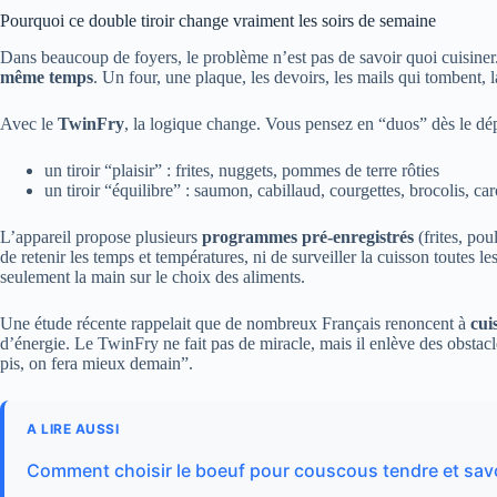
Pourquoi ce double tiroir change vraiment les soirs de semaine
Dans beaucoup de foyers, le problème n’est pas de savoir quoi cuisiner.
même temps
. Un four, une plaque, les devoirs, les mails qui tombent, l
Avec le
TwinFry
, la logique change. Vous pensez en “duos” dès le dép
un tiroir “plaisir” : frites, nuggets, pommes de terre rôties
un tiroir “équilibre” : saumon, cabillaud, courgettes, brocolis, car
L’appareil propose plusieurs
programmes pré-enregistrés
(frites, pou
de retenir les temps et températures, ni de surveiller la cuisson toutes l
seulement la main sur le choix des aliments.
Une étude récente rappelait que de nombreux Français renoncent à
cui
d’énergie. Le TwinFry ne fait pas de miracle, mais il enlève des obstac
pis, on fera mieux demain”.
A LIRE AUSSI
Comment choisir le boeuf pour couscous tendre et sa