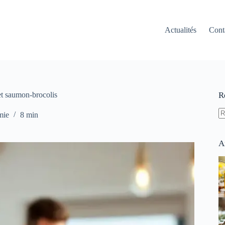
Actualités
Cont
 et saumon-brocolis
R
mie
8 min
A
ré
A