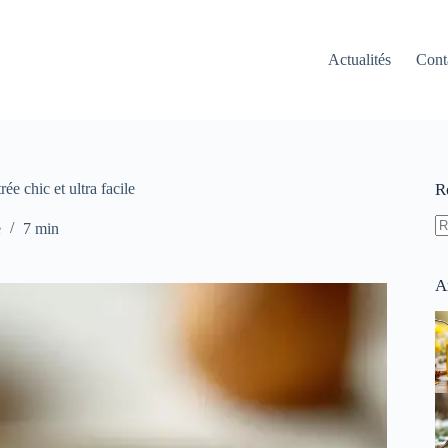
Actualités
Cont
ée chic et ultra facile
R
e
7 min
A
ré
A