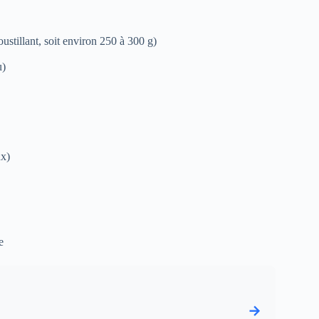
oustillant, soit environ 250 à 300 g)
u)
ux)
e
→