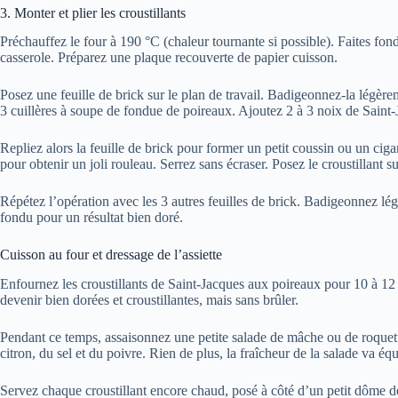
3. Monter et plier les croustillants
Préchauffez le four à 190 °C (chaleur tournante si possible). Faites fo
casserole. Préparez une plaque recouverte de papier cuisson.
Posez une feuille de brick sur le plan de travail. Badigeonnez-la légè
3 cuillères à soupe de fondue de poireaux. Ajoutez 2 à 3 noix de Saint
Repliez alors la feuille de brick pour former un petit coussin ou un cigar
pour obtenir un joli rouleau. Serrez sans écraser. Posez le croustillant s
Répétez l’opération avec les 3 autres feuilles de brick. Badigeonnez lé
fondu pour un résultat bien doré.
Cuisson au four et dressage de l’assiette
Enfournez les croustillants de Saint-Jacques aux poireaux pour 10 à 12 
devenir bien dorées et croustillantes, mais sans brûler.
Pendant ce temps, assaisonnez une petite salade de mâche ou de roquette
citron, du sel et du poivre. Rien de plus, la fraîcheur de la salade va éq
Servez chaque croustillant encore chaud, posé à côté d’un petit dôme de