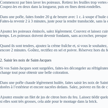
Commencez par bien laver les poireaux. Retirez les feuilles trop vertes e
Coupez-les en deux dans la longueur, puis en fines demi-rondelles.
Dans une poêle, faites fondre 20 g de beurre avec 1 c. à soupe d’huile 
Faites-la revenir 2 à 3 minutes, juste pour la rendre translucide, sans la 
Ajoutez les poireaux émincés, salez légèrement. Couvrez et laissez cu
temps. Les poireaux doivent devenir fondants, sans accrocher, presqu
Quand ils sont tendres, ajoutez la crème fraîche et, si vous le souhaite
encore 2 minutes. Goûtez, rectifiez en sel et poivre. Réservez hors du f
2. Saisir les noix de Saint-Jacques
Si vos Saint-Jacques sont surgelées, faites-les décongeler au réfrigérat
change tout pour obtenir une belle coloration.
Dans une poêle chaude légèrement huilée, faites saisir les noix de Saint
dorées à l’extérieur et encore nacrées dedans. Salez, poivrez en fin de 
Ajoutez ensuite un filet de jus de citron hors du feu. Laissez tiédir que
si elles sont très grosses, cela aide pour le montage dans la brick.