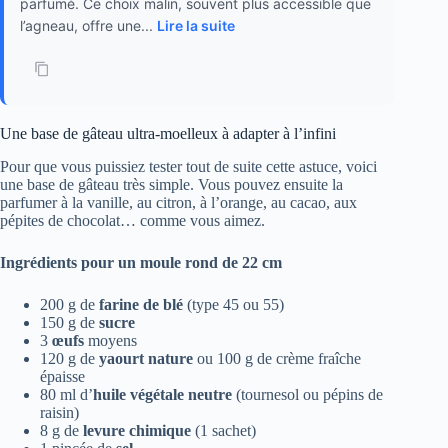
parfumé. Ce choix malin, souvent plus accessible que
l’agneau, offre une...
Lire la suite
Une base de gâteau ultra-moelleux à adapter à l’infini
Pour que vous puissiez tester tout de suite cette astuce, voici
une base de gâteau très simple. Vous pouvez ensuite la
parfumer à la vanille, au citron, à l’orange, au cacao, aux
pépites de chocolat… comme vous aimez.
Ingrédients pour un moule rond de 22 cm
200 g de
farine de blé
(type 45 ou 55)
150 g de
sucre
3
œufs
moyens
120 g de
yaourt nature
ou 100 g de crème fraîche
épaisse
80 ml d’
huile végétale neutre
(tournesol ou pépins de
raisin)
8 g de
levure chimique
(1 sachet)