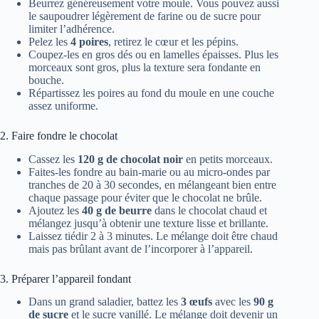
Beurrez généreusement votre moule. Vous pouvez aussi
le saupoudrer légèrement de farine ou de sucre pour
limiter l’adhérence.
Pelez les
4 poires
, retirez le cœur et les pépins.
Coupez-les en gros dés ou en lamelles épaisses. Plus les
morceaux sont gros, plus la texture sera fondante en
bouche.
Répartissez les poires au fond du moule en une couche
assez uniforme.
2. Faire fondre le chocolat
Cassez les
120 g de chocolat noir
en petits morceaux.
Faites-les fondre au bain-marie ou au micro-ondes par
tranches de 20 à 30 secondes, en mélangeant bien entre
chaque passage pour éviter que le chocolat ne brûle.
Ajoutez les
40 g de beurre
dans le chocolat chaud et
mélangez jusqu’à obtenir une texture lisse et brillante.
Laissez tiédir 2 à 3 minutes. Le mélange doit être chaud
mais pas brûlant avant de l’incorporer à l’appareil.
3. Préparer l’appareil fondant
Dans un grand saladier, battez les
3 œufs
avec les
90 g
de sucre
et le sucre vanillé. Le mélange doit devenir un