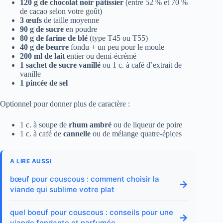
120 g de chocolat noir pâtissier
(entre 52 % et 70 %
de cacao selon votre goût)
3 œufs
de taille moyenne
90 g de sucre
en poudre
80 g de farine de blé
(type T45 ou T55)
40 g de beurre
fondu + un peu pour le moule
200 ml de lait
entier ou demi-écrémé
1 sachet de sucre vanillé
ou 1 c. à café d’extrait de
vanille
1 pincée de sel
Optionnel pour donner plus de caractère :
1 c. à soupe de
rhum ambré
ou de liqueur de poire
1 c. à café de
cannelle
ou de mélange quatre-épices
A LIRE AUSSI
bœuf pour couscous : comment choisir la
→
viande qui sublime votre plat
quel boeuf pour couscous : conseils pour une
→
viande fondante et parfumée