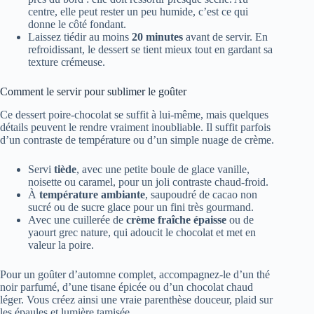
centre, elle peut rester un peu humide, c’est ce qui
donne le côté fondant.
Laissez tiédir au moins
20 minutes
avant de servir. En
refroidissant, le dessert se tient mieux tout en gardant sa
texture crémeuse.
Comment le servir pour sublimer le goûter
Ce dessert poire-chocolat se suffit à lui-même, mais quelques
détails peuvent le rendre vraiment inoubliable. Il suffit parfois
d’un contraste de température ou d’un simple nuage de crème.
Servi
tiède
, avec une petite boule de glace vanille,
noisette ou caramel, pour un joli contraste chaud-froid.
À
température ambiante
, saupoudré de cacao non
sucré ou de sucre glace pour un fini très gourmand.
Avec une cuillerée de
crème fraîche épaisse
ou de
yaourt grec nature, qui adoucit le chocolat et met en
valeur la poire.
Pour un goûter d’automne complet, accompagnez-le d’un thé
noir parfumé, d’une tisane épicée ou d’un chocolat chaud
léger. Vous créez ainsi une vraie parenthèse douceur, plaid sur
les épaules et lumière tamisée.