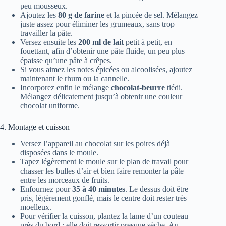
peu mousseux.
Ajoutez les
80 g de farine
et la pincée de sel. Mélangez
juste assez pour éliminer les grumeaux, sans trop
travailler la pâte.
Versez ensuite les
200 ml de lait
petit à petit, en
fouettant, afin d’obtenir une pâte fluide, un peu plus
épaisse qu’une pâte à crêpes.
Si vous aimez les notes épicées ou alcoolisées, ajoutez
maintenant le rhum ou la cannelle.
Incorporez enfin le mélange
chocolat-beurre
tiédi.
Mélangez délicatement jusqu’à obtenir une couleur
chocolat uniforme.
4. Montage et cuisson
Versez l’appareil au chocolat sur les poires déjà
disposées dans le moule.
Tapez légèrement le moule sur le plan de travail pour
chasser les bulles d’air et bien faire remonter la pâte
entre les morceaux de fruits.
Enfournez pour
35 à 40 minutes
. Le dessus doit être
pris, légèrement gonflé, mais le centre doit rester très
moelleux.
Pour vérifier la cuisson, plantez la lame d’un couteau
près du bord : elle doit ressortir presque sèche. Au