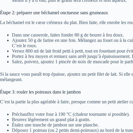
Moins il y a d’eau, plus le gratin sera crémeux et non aqueux.
Étape 2: préparer une béchamel onctueuse sans grumeaux
La béchamel est le cœur crémeux du plat. Bien faite, elle enrobe les rou
Dans une casserole, faites fondre 80 g de beurre à feu doux.
Ajoutez 50 g de farine en une fois. Mélangez au fouet ou à la cuil
C’est le roux.
Versez 800 ml de lait froid petit à petit, tout en fouettant pour év
Portez à feu moyen et remuez sans arrêt jusqu’à épaississement. L
Salez, poivrez, ajoutez 1 pincée de noix de muscade pour le parf
Si la sauce vous paraît trop épaisse, ajoutez un petit filet de lait. Si ell
mélangeant.
Étape 3: rouler les poireaux dans le jambon
C’est la partie la plus agréable à faire, presque comme un petit atelier c
Préchauffez votre four à 190 °C (chaleur tournante si possible).
Beurrez légèrement un grand plat à gratin.
Étalez une tranche de jambon sur une planche.
Déposez 1 poireau (ou 2 petits demi-poireaux) au bord de la tran