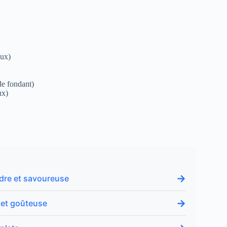
aux)
de fondant)
ux)
→
dre et savoureuse
→
 et goûteuse