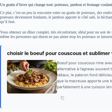
Un gratin d’hiver qui change tout: poireaux, jambon et fromage coulan
Ce plat, c’est un peu la rencontre entre un gratin de poireaux, des en
poireaux deviennent fondants, le jambon apporte le côté salé, la béchamel
qu’il faut.
Vous obtenez un dîner complet, très réconfortant, idéal pour un soir d
même les personnes qui disent ne pas aimer trop les poireaux se laissent
choisir le boeuf pour couscous et sublimer 
Boeuf pour couscous rime avec 
alternative à l’agneau souvent 
idéaux, le paleron fond délici
que la macreuse apporte une t
parfaitement à une cuisson lent