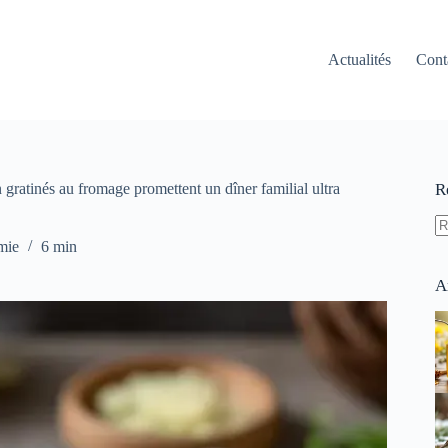
Actualités
Cont
gratinés au fromage promettent un dîner familial ultra
R
A
mie
6 min
ré
A