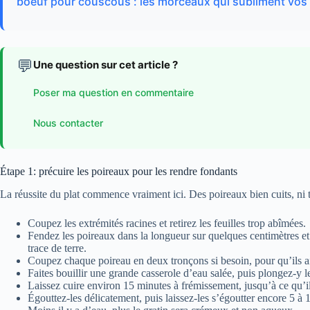
boeuf pour couscous : les morceaux qui subliment vos 
💬
Une question sur cet article ?
Poser ma question en commentaire
Nous contacter
Étape 1: précuire les poireaux pour les rendre fondants
La réussite du plat commence vraiment ici. Des poireaux bien cuits, ni 
Coupez les extrémités racines et retirez les feuilles trop abîmées.
Fendez les poireaux dans la longueur sur quelques centimètres et
trace de terre.
Coupez chaque poireau en deux tronçons si besoin, pour qu’ils a
Faites bouillir une grande casserole d’eau salée, puis plongez-y l
Laissez cuire environ 15 minutes à frémissement, jusqu’à ce qu’il
Égouttez-les délicatement, puis laissez-les s’égoutter encore 5 à