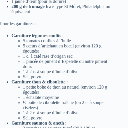
1 jaune d’œuf (pour la dorure)
200 g de fromage frais
type St Môret, Philadelphia ou
équivalent
Pour les garnitures :
Garniture légumes confits
:
5 tomates confites à l’huile
5 cœurs d’artichaut en bocal (environ 120 g
égouttés)
1 c. à café rase d’origan sec
1 pincée de piment d’Espelette ou autre piment
doux
1 à 2 c. à soupe d’huile d’olive
Sel, poivre
Garniture thon & ciboulette
:
1 petite boîte de thon au naturel (environ 120 g
égouttés)
1 échalote moyenne
½ botte de ciboulette fraîche (ou 2 c. à soupe
ciselées)
1 à 2 c. à soupe d’huile d’olive
Sel, poivre
Garniture saumon & aneth
: