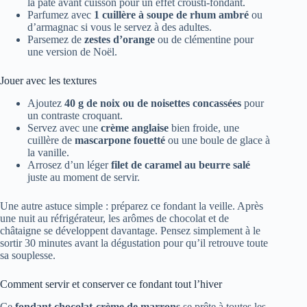
la pâte avant cuisson pour un effet crousti-fondant.
Parfumez avec
1 cuillère à soupe de rhum ambré
ou
d’armagnac si vous le servez à des adultes.
Parsemez de
zestes d’orange
ou de clémentine pour
une version de Noël.
Jouer avec les textures
Ajoutez
40 g de noix ou de noisettes concassées
pour
un contraste croquant.
Servez avec une
crème anglaise
bien froide, une
cuillère de
mascarpone fouetté
ou une boule de glace à
la vanille.
Arrosez d’un léger
filet de caramel au beurre salé
juste au moment de servir.
Une autre astuce simple : préparez ce fondant la veille. Après
une nuit au réfrigérateur, les arômes de chocolat et de
châtaigne se développent davantage. Pensez simplement à le
sortir 30 minutes avant la dégustation pour qu’il retrouve toute
sa souplesse.
Comment servir et conserver ce fondant tout l’hiver
Ce
fondant chocolat-crème de marrons
se prête à toutes les