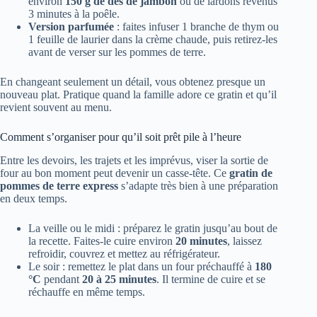
environ
150 g de dés de jambon
ou de lardons revenus
3 minutes à la poêle.
Version parfumée
: faites infuser 1 branche de thym ou
1 feuille de laurier dans la crème chaude, puis retirez-les
avant de verser sur les pommes de terre.
En changeant seulement un détail, vous obtenez presque un
nouveau plat. Pratique quand la famille adore ce gratin et qu’il
revient souvent au menu.
Comment s’organiser pour qu’il soit prêt pile à l’heure
Entre les devoirs, les trajets et les imprévus, viser la sortie de
four au bon moment peut devenir un casse-tête. Ce
gratin de
pommes de terre express
s’adapte très bien à une préparation
en deux temps.
La veille ou le midi : préparez le gratin jusqu’au bout de
la recette. Faites-le cuire environ
20 minutes
, laissez
refroidir, couvrez et mettez au réfrigérateur.
Le soir : remettez le plat dans un four préchauffé à
180
°C
pendant
20 à 25 minutes
. Il termine de cuire et se
réchauffe en même temps.