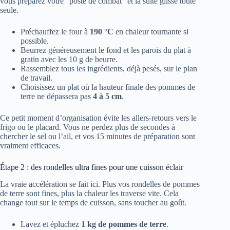
vous préparez votre “poste de combat” et la suite glisse toute
seule.
Préchauffez le four à
190 °C
en chaleur tournante si
possible.
Beurrez généreusement le fond et les parois du plat à
gratin avec les 10 g de beurre.
Rassemblez tous les ingrédients, déjà pesés, sur le plan
de travail.
Choisissez un plat où la hauteur finale des pommes de
terre ne dépassera pas
4 à 5 cm
.
Ce petit moment d’organisation évite les allers-retours vers le
frigo ou le placard. Vous ne perdez plus de secondes à
chercher le sel ou l’ail, et vos 15 minutes de préparation sont
vraiment efficaces.
Étape 2 : des rondelles ultra fines pour une cuisson éclair
La vraie accélération se fait ici. Plus vos rondelles de pommes
de terre sont fines, plus la chaleur les traverse vite. Cela
change tout sur le temps de cuisson, sans toucher au goût.
Lavez et épluchez
1 kg de pommes de terre
.