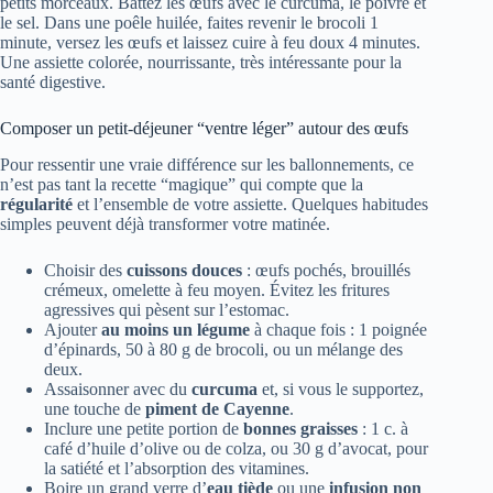
petits morceaux. Battez les œufs avec le curcuma, le poivre et
le sel. Dans une poêle huilée, faites revenir le brocoli 1
minute, versez les œufs et laissez cuire à feu doux 4 minutes.
Une assiette colorée, nourrissante, très intéressante pour la
santé digestive.
Composer un petit-déjeuner “ventre léger” autour des œufs
Pour ressentir une vraie différence sur les ballonnements, ce
n’est pas tant la recette “magique” qui compte que la
régularité
et l’ensemble de votre assiette. Quelques habitudes
simples peuvent déjà transformer votre matinée.
Choisir des
cuissons douces
: œufs pochés, brouillés
crémeux, omelette à feu moyen. Évitez les fritures
agressives qui pèsent sur l’estomac.
Ajouter
au moins un légume
à chaque fois : 1 poignée
d’épinards, 50 à 80 g de brocoli, ou un mélange des
deux.
Assaisonner avec du
curcuma
et, si vous le supportez,
une touche de
piment de Cayenne
.
Inclure une petite portion de
bonnes graisses
: 1 c. à
café d’huile d’olive ou de colza, ou 30 g d’avocat, pour
la satiété et l’absorption des vitamines.
Boire un grand verre d’
eau tiède
ou une
infusion non