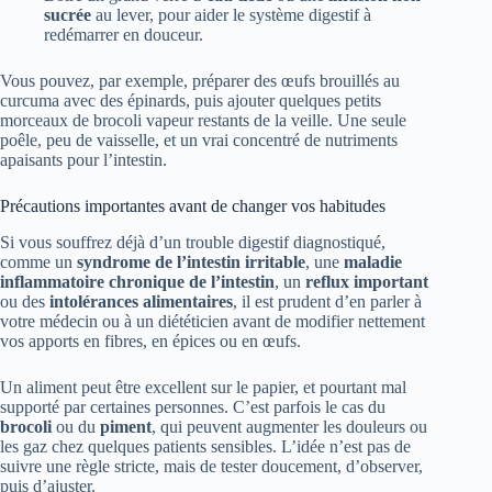
sucrée
au lever, pour aider le système digestif à
redémarrer en douceur.
Vous pouvez, par exemple, préparer des œufs brouillés au
curcuma avec des épinards, puis ajouter quelques petits
morceaux de brocoli vapeur restants de la veille. Une seule
poêle, peu de vaisselle, et un vrai concentré de nutriments
apaisants pour l’intestin.
Précautions importantes avant de changer vos habitudes
Si vous souffrez déjà d’un trouble digestif diagnostiqué,
comme un
syndrome de l’intestin irritable
, une
maladie
inflammatoire chronique de l’intestin
, un
reflux important
ou des
intolérances alimentaires
, il est prudent d’en parler à
votre médecin ou à un diététicien avant de modifier nettement
vos apports en fibres, en épices ou en œufs.
Un aliment peut être excellent sur le papier, et pourtant mal
supporté par certaines personnes. C’est parfois le cas du
brocoli
ou du
piment
, qui peuvent augmenter les douleurs ou
les gaz chez quelques patients sensibles. L’idée n’est pas de
suivre une règle stricte, mais de tester doucement, d’observer,
puis d’ajuster.