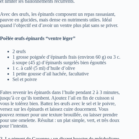
et limiter les ballonnements récurrents.
Avec des œufs, les épinards composent un repas rassasiant,
pauvre en glucides, mais dense en nutriments utiles. Idéal
quand l’objectif est d’avoir un ventre plus plat sans se priver.
Poêlée œufs-épinards “ventre léger”
2 œufs
1 grosse poignée d’épinards frais (environ 60 g) ou 3 c.
à soupe (45 g) d’épinards surgelés bien égouttés
1 c. à café (5 ml) d’huile d’olive
1 petite gousse d’ail hachée, facultative
Sel et poivre
Faites revenir les épinards dans l’huile pendant 2 à 3 minutes,
jusqu’à ce qu’ils tombent. Ajoutez l’ail en fin de cuisson si
vous le tolérez bien. Battez les œufs avec le sel et le poivre,
versez sur les épinards et laissez cuire doucement. Vous
pouvez remuer pour une texture brouillée, ou laisser prendre
pour une omelette. Résultat : un plat simple, vert, et très doux
pour l’intestin.
3. Le piment de Cayenne : un discret booster de métabolisme