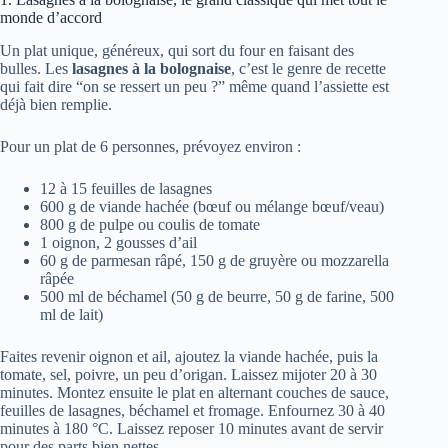
monde d’accord
Un plat unique, généreux, qui sort du four en faisant des
bulles. Les
lasagnes à la bolognaise
, c’est le genre de recette
qui fait dire “on se ressert un peu ?” même quand l’assiette est
déjà bien remplie.
Pour un plat de 6 personnes, prévoyez environ :
12 à 15 feuilles de lasagnes
600 g de viande hachée (bœuf ou mélange bœuf/veau)
800 g de pulpe ou coulis de tomate
1 oignon, 2 gousses d’ail
60 g de parmesan râpé, 150 g de gruyère ou mozzarella
râpée
500 ml de béchamel (50 g de beurre, 50 g de farine, 500
ml de lait)
Faites revenir oignon et ail, ajoutez la viande hachée, puis la
tomate, sel, poivre, un peu d’origan. Laissez mijoter 20 à 30
minutes. Montez ensuite le plat en alternant couches de sauce,
feuilles de lasagnes, béchamel et fromage. Enfournez 30 à 40
minutes à 180 °C. Laissez reposer 10 minutes avant de servir
pour des parts bien nettes.