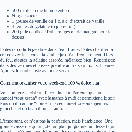
500 ml de crème liquide entière
60 g de sucre
1 gousse de vanille ou 1 c. à c. d’extrait de vanille
3 feuilles de gélatine (6 g environ)
200 g de coulis de fruits rouges ou de mangue pour le
dessus
Faites ramollir la gélatine dans l’eau froide. Faites chauffer la
crème avec le sucre et la vanille jusqu’au frémissement. Hors
du feu, ajoutez la gélatine essorée, mélangez bien. Répartissez
dans des verrines et laissez prendre au frais au moins 4 heures.
Ajoutez le coulis juste avant de servir.
Comment organiser votre week-end 100 % dolce vita
Vous pouvez choisir un fil conducteur. Par exemple, un
samedi “tout gratin” avec lasagnes à midi et parmigiana le soir.
Puis un dimanche “douceur” avec minestrone au déjeuner,
gnocchis et un beau tiramisu au frais.
L’important, ce n’est pas la perfection, mais l’ambiance. Une
grande casserole qui mijote, un plat qui gratine, un dessert qui
attend au réfrigérateur. Et autour, les gens que vous aimez. Le