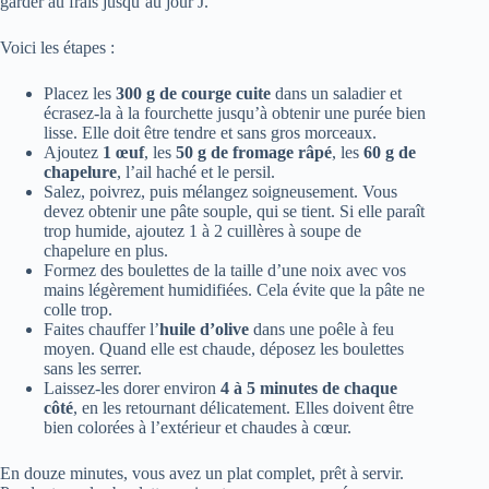
garder au frais jusqu’au jour J.
Voici les étapes :
Placez les
300 g de courge cuite
dans un saladier et
écrasez-la à la fourchette jusqu’à obtenir une purée bien
lisse. Elle doit être tendre et sans gros morceaux.
Ajoutez
1 œuf
, les
50 g de fromage râpé
, les
60 g de
chapelure
, l’ail haché et le persil.
Salez, poivrez, puis mélangez soigneusement. Vous
devez obtenir une pâte souple, qui se tient. Si elle paraît
trop humide, ajoutez 1 à 2 cuillères à soupe de
chapelure en plus.
Formez des boulettes de la taille d’une noix avec vos
mains légèrement humidifiées. Cela évite que la pâte ne
colle trop.
Faites chauffer l’
huile d’olive
dans une poêle à feu
moyen. Quand elle est chaude, déposez les boulettes
sans les serrer.
Laissez-les dorer environ
4 à 5 minutes de chaque
côté
, en les retournant délicatement. Elles doivent être
bien colorées à l’extérieur et chaudes à cœur.
En douze minutes, vous avez un plat complet, prêt à servir.