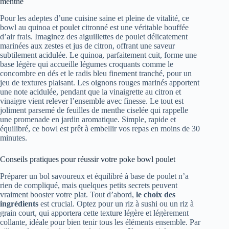
menthe
Pour les adeptes d’une cuisine saine et pleine de vitalité, ce
bowl au quinoa et poulet citronné est une véritable bouffée
d’air frais. Imaginez des aiguillettes de poulet délicatement
marinées aux zestes et jus de citron, offrant une saveur
subtilement acidulée. Le quinoa, parfaitement cuit, forme une
base légère qui accueille légumes croquants comme le
concombre en dés et le radis bleu finement tranché, pour un
jeu de textures plaisant. Les oignons rouges marinés apportent
une note acidulée, pendant que la vinaigrette au citron et
vinaigre vient relever l’ensemble avec finesse. Le tout est
joliment parsemé de feuilles de menthe ciselée qui rappelle
une promenade en jardin aromatique. Simple, rapide et
équilibré, ce bowl est prêt à embellir vos repas en moins de 30
minutes.
Conseils pratiques pour réussir votre poke bowl poulet
Préparer un bol savoureux et équilibré à base de poulet n’a
rien de compliqué, mais quelques petits secrets peuvent
vraiment booster votre plat. Tout d’abord,
le choix des
ingrédients
est crucial. Optez pour un riz à sushi ou un riz à
grain court, qui apportera cette texture légère et légèrement
collante, idéale pour bien tenir tous les éléments ensemble. Par