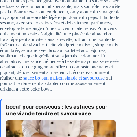
bol en une expérience gustative inoubliable. La sauce soja sert
de base salée et umami indispensable, mais son rôle ne s’arrête
pas là. Pour relever tout en douceur, on y ajoute du vinaigre de
riz, apportant une acidité légère qui donne du peps. L’huile de
sésame, avec ses notes toastées et délicatement parfumées,
enveloppe le mélange d’une douceur chaleureuse. Pour ceux
qui aiment un zeste d’originalité, une pincée de gingembre
frais râpé peut s’inviter dans la recette, offrant une pointe de
fraîcheur et de vivacité. Cette vinaigrette maison, simple mais
équilibrée, se marie avec brio au poulet et aux légumes,
sublimant chaque ingrédient sans jamais le dominer. En
alternative, une sauce crémeuse à base de mayonnaise relevée
de sriracha ou de gingembre offre un contraste onctueux et
piquant, délicieusement surprenant. Découvrez comment
réaliser une
sauce bo bun maison simple et savoureuse
qui
pourrait parfaitement s’adapter comme assaisonnement
original à votre poke bowl.
boeuf pour couscous : les astuces pour
une viande tendre et savoureuse