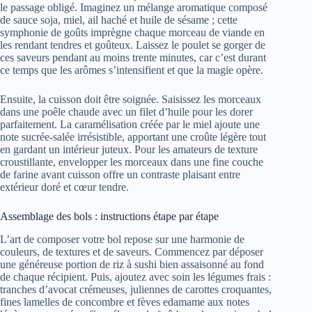
le passage obligé. Imaginez un mélange aromatique composé
de sauce soja, miel, ail haché et huile de sésame ; cette
symphonie de goûts imprègne chaque morceau de viande en
les rendant tendres et goûteux. Laissez le poulet se gorger de
ces saveurs pendant au moins trente minutes, car c’est durant
ce temps que les arômes s’intensifient et que la magie opère.
Ensuite, la cuisson doit être soignée. Saisissez les morceaux
dans une poêle chaude avec un filet d’huile pour les dorer
parfaitement. La caramélisation créée par le miel ajoute une
note sucrée-salée irrésistible, apportant une croûte légère tout
en gardant un intérieur juteux. Pour les amateurs de texture
croustillante, envelopper les morceaux dans une fine couche
de farine avant cuisson offre un contraste plaisant entre
extérieur doré et cœur tendre.
Assemblage des bols : instructions étape par étape
L’art de composer votre bol repose sur une harmonie de
couleurs, de textures et de saveurs. Commencez par déposer
une généreuse portion de riz à sushi bien assaisonné au fond
de chaque récipient. Puis, ajoutez avec soin les légumes frais :
tranches d’avocat crémeuses, juliennes de carottes croquantes,
fines lamelles de concombre et fèves edamame aux notes