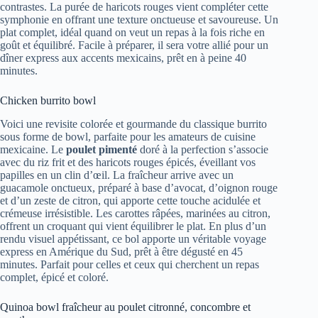
contrastes. La purée de haricots rouges vient compléter cette
symphonie en offrant une texture onctueuse et savoureuse. Un
plat complet, idéal quand on veut un repas à la fois riche en
goût et équilibré. Facile à préparer, il sera votre allié pour un
dîner express aux accents mexicains, prêt en à peine 40
minutes.
Chicken burrito bowl
Voici une revisite colorée et gourmande du classique burrito
sous forme de bowl, parfaite pour les amateurs de cuisine
mexicaine. Le
poulet pimenté
doré à la perfection s’associe
avec du riz frit et des haricots rouges épicés, éveillant vos
papilles en un clin d’œil. La fraîcheur arrive avec un
guacamole onctueux, préparé à base d’avocat, d’oignon rouge
et d’un zeste de citron, qui apporte cette touche acidulée et
crémeuse irrésistible. Les carottes râpées, marinées au citron,
offrent un croquant qui vient équilibrer le plat. En plus d’un
rendu visuel appétissant, ce bol apporte un véritable voyage
express en Amérique du Sud, prêt à être dégusté en 45
minutes. Parfait pour celles et ceux qui cherchent un repas
complet, épicé et coloré.
Quinoa bowl fraîcheur au poulet citronné, concombre et