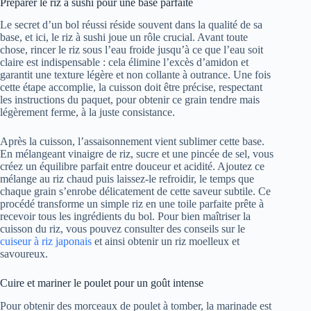
Préparer le riz à sushi pour une base parfaite
Le secret d’un bol réussi réside souvent dans la qualité de sa
base, et ici, le riz à sushi joue un rôle crucial. Avant toute
chose, rincer le riz sous l’eau froide jusqu’à ce que l’eau soit
claire est indispensable : cela élimine l’excès d’amidon et
garantit une texture légère et non collante à outrance. Une fois
cette étape accomplie, la cuisson doit être précise, respectant
les instructions du paquet, pour obtenir ce grain tendre mais
légèrement ferme, à la juste consistance.
Après la cuisson, l’assaisonnement vient sublimer cette base.
En mélangeant vinaigre de riz, sucre et une pincée de sel, vous
créez un équilibre parfait entre douceur et acidité. Ajoutez ce
mélange au riz chaud puis laissez-le refroidir, le temps que
chaque grain s’enrobe délicatement de cette saveur subtile. Ce
procédé transforme un simple riz en une toile parfaite prête à
recevoir tous les ingrédients du bol. Pour bien maîtriser la
cuisson du riz, vous pouvez consulter des conseils sur le
cuiseur à riz japonais
et ainsi obtenir un riz moelleux et
savoureux.
Cuire et mariner le poulet pour un goût intense
Pour obtenir des morceaux de poulet à tomber, la marinade est