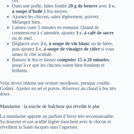
cm.
Dans une poêle, faites fondre
20 g de beurre
avec
1 c.
à soupe d’huile
à feu moyen.
Ajoutez les chicons, salez légèrement, poivrez.
Mélangez bien.
Laissez cuire 5 minutes en remuant. Quand ils
commencent à s’attendrir, ajoutez
1 c. à café de sucre
ou de miel.
Déglacez avec
2 c. à soupe de vin blanc
ou de bière,
puis ajoutez
1 c. à soupe de vinaigre de cidre
si vous
aimez le côté acidulé.
Baissez le feu et laissez
compoter 15 à 20 minutes
,
jusqu’à ce que les chicons soient bien fondants et
brillants.
Vous devez obtenir une texture moelleuse, presque confite.
Goûtez. Ajustez en sel et poivre. Réservez au chaud à feu très
doux.
Mandarine : la touche de fraîcheur qui réveille le plat
La mandarine apporte un parfum d’hiver très reconnaissable.
Sa douceur et son acidité légère tranchent avec le chicon et
réveillent la Saint-Jacques sans l’agresser.