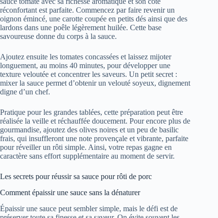
sauce tomate avec sa richesse aromatique et son côté
réconfortant est parfaite. Commencez par faire revenir un
oignon émincé, une carotte coupée en petits dés ainsi que des
lardons dans une poêle légèrement huilée. Cette base
savoureuse donne du corps à la sauce.
Ajoutez ensuite les tomates concassées et laissez mijoter
longuement, au moins 40 minutes, pour développer une
texture veloutée et concentrer les saveurs. Un petit secret :
mixer la sauce permet d’obtenir un velouté soyeux, dignement
digne d’un chef.
Pratique pour les grandes tablées, cette préparation peut être
réalisée la veille et réchauffée doucement. Pour encore plus de
gourmandise, ajoutez des olives noires et un peu de basilic
frais, qui insuffleront une note provençale et vibrante, parfaite
pour réveiller un rôti simple. Ainsi, votre repas gagne en
caractère sans effort supplémentaire au moment de servir.
Les secrets pour réussir sa sauce pour rôti de porc
Comment épaissir une sauce sans la dénaturer
Épaissir une sauce peut sembler simple, mais le défi est de
préserver toute sa finesse et sa saveur. On évite souvent les