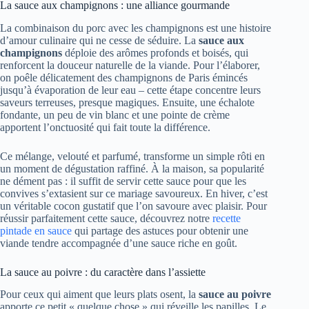
La sauce aux champignons : une alliance gourmande
La combinaison du porc avec les champignons est une histoire
d’amour culinaire qui ne cesse de séduire. La
sauce aux
champignons
déploie des arômes profonds et boisés, qui
renforcent la douceur naturelle de la viande. Pour l’élaborer,
on poêle délicatement des champignons de Paris émincés
jusqu’à évaporation de leur eau – cette étape concentre leurs
saveurs terreuses, presque magiques. Ensuite, une échalote
fondante, un peu de vin blanc et une pointe de crème
apportent l’onctuosité qui fait toute la différence.
Ce mélange, velouté et parfumé, transforme un simple rôti en
un moment de dégustation raffiné. À la maison, sa popularité
ne dément pas : il suffit de servir cette sauce pour que les
convives s’extasient sur ce mariage savoureux. En hiver, c’est
un véritable cocon gustatif que l’on savoure avec plaisir. Pour
réussir parfaitement cette sauce, découvrez notre
recette
pintade en sauce
qui partage des astuces pour obtenir une
viande tendre accompagnée d’une sauce riche en goût.
La sauce au poivre : du caractère dans l’assiette
Pour ceux qui aiment que leurs plats osent, la
sauce au poivre
apporte ce petit « quelque chose » qui réveille les papilles. Le