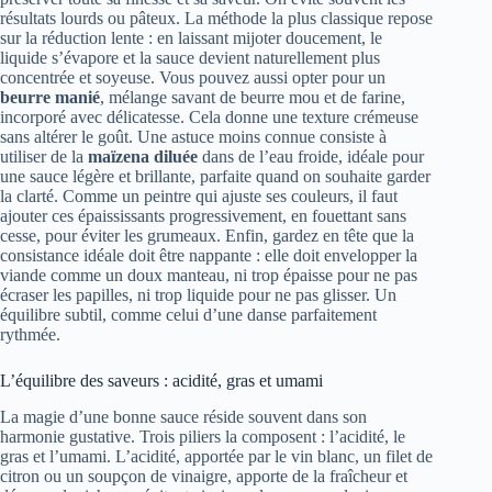
résultats lourds ou pâteux. La méthode la plus classique repose
sur la réduction lente : en laissant mijoter doucement, le
liquide s’évapore et la sauce devient naturellement plus
concentrée et soyeuse. Vous pouvez aussi opter pour un
beurre manié
, mélange savant de beurre mou et de farine,
incorporé avec délicatesse. Cela donne une texture crémeuse
sans altérer le goût. Une astuce moins connue consiste à
utiliser de la
maïzena diluée
dans de l’eau froide, idéale pour
une sauce légère et brillante, parfaite quand on souhaite garder
la clarté. Comme un peintre qui ajuste ses couleurs, il faut
ajouter ces épaississants progressivement, en fouettant sans
cesse, pour éviter les grumeaux. Enfin, gardez en tête que la
consistance idéale doit être nappante : elle doit envelopper la
viande comme un doux manteau, ni trop épaisse pour ne pas
écraser les papilles, ni trop liquide pour ne pas glisser. Un
équilibre subtil, comme celui d’une danse parfaitement
rythmée.
L’équilibre des saveurs : acidité, gras et umami
La magie d’une bonne sauce réside souvent dans son
harmonie gustative. Trois piliers la composent : l’acidité, le
gras et l’umami. L’acidité, apportée par le vin blanc, un filet de
citron ou un soupçon de vinaigre, apporte de la fraîcheur et