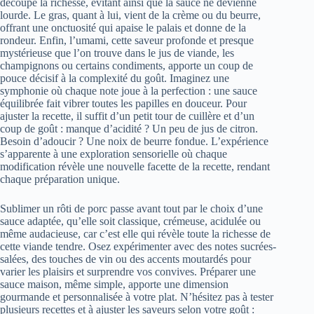
découpe la richesse, évitant ainsi que la sauce ne devienne
lourde. Le gras, quant à lui, vient de la crème ou du beurre,
offrant une onctuosité qui apaise le palais et donne de la
rondeur. Enfin, l’umami, cette saveur profonde et presque
mystérieuse que l’on trouve dans le jus de viande, les
champignons ou certains condiments, apporte un coup de
pouce décisif à la complexité du goût. Imaginez une
symphonie où chaque note joue à la perfection : une sauce
équilibrée fait vibrer toutes les papilles en douceur. Pour
ajuster la recette, il suffit d’un petit tour de cuillère et d’un
coup de goût : manque d’acidité ? Un peu de jus de citron.
Besoin d’adoucir ? Une noix de beurre fondue. L’expérience
s’apparente à une exploration sensorielle où chaque
modification révèle une nouvelle facette de la recette, rendant
chaque préparation unique.
Sublimer un rôti de porc passe avant tout par le choix d’une
sauce adaptée, qu’elle soit classique, crémeuse, acidulée ou
même audacieuse, car c’est elle qui révèle toute la richesse de
cette viande tendre. Osez expérimenter avec des notes sucrées-
salées, des touches de vin ou des accents moutardés pour
varier les plaisirs et surprendre vos convives. Préparer une
sauce maison, même simple, apporte une dimension
gourmande et personnalisée à votre plat. N’hésitez pas à tester
plusieurs recettes et à ajuster les saveurs selon votre goût :