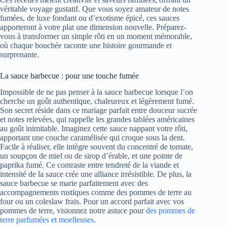
véritable voyage gustatif. Que vous soyez amateur de notes
fumées, de luxe fondant ou d’exotisme épicé, ces sauces
apporteront à votre plat une dimension nouvelle. Préparez-
vous à transformer un simple rôti en un moment mémorable,
où chaque bouchée raconte une histoire gourmande et
surprenante.
La sauce barbecue : pour une touche fumée
Impossible de ne pas penser à la sauce barbecue lorsque l’on
cherche un goût authentique, chaleureux et légèrement fumé.
Son secret réside dans ce mariage parfait entre douceur sucrée
et notes relevées, qui rappelle les grandes tablées américaines
au goût inimitable. Imaginez cette sauce nappant votre rôti,
apportant une couche caramélisée qui croque sous la dent.
Facile à réaliser, elle intègre souvent du concentré de tomate,
un soupçon de miel ou de sirop d’érable, et une pointe de
paprika fumé. Ce contraste entre tendreté de la viande et
intensité de la sauce crée une alliance irrésistible. De plus, la
sauce barbecue se marie parfaitement avec des
accompagnements rustiques comme des pommes de terre au
four ou un coleslaw frais. Pour un accord parfait avec vos
pommes de terre, visionnez notre astuce pour
des pommes de
terre parfumées et moelleuses
.