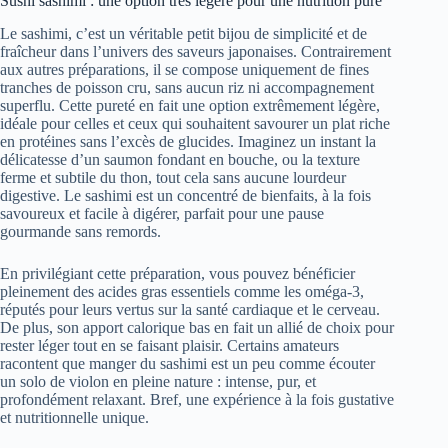
Sushi sashimi : une option très légère pour une nutrition pure
Le sashimi, c’est un véritable petit bijou de simplicité et de
fraîcheur dans l’univers des saveurs japonaises. Contrairement
aux autres préparations, il se compose uniquement de fines
tranches de poisson cru, sans aucun riz ni accompagnement
superflu. Cette pureté en fait une option extrêmement légère,
idéale pour celles et ceux qui souhaitent savourer un plat riche
en protéines sans l’excès de glucides. Imaginez un instant la
délicatesse d’un saumon fondant en bouche, ou la texture
ferme et subtile du thon, tout cela sans aucune lourdeur
digestive. Le sashimi est un concentré de bienfaits, à la fois
savoureux et facile à digérer, parfait pour une pause
gourmande sans remords.
En privilégiant cette préparation, vous pouvez bénéficier
pleinement des acides gras essentiels comme les oméga-3,
réputés pour leurs vertus sur la santé cardiaque et le cerveau.
De plus, son apport calorique bas en fait un allié de choix pour
rester léger tout en se faisant plaisir. Certains amateurs
racontent que manger du sashimi est un peu comme écouter
un solo de violon en pleine nature : intense, pur, et
profondément relaxant. Bref, une expérience à la fois gustative
et nutritionnelle unique.