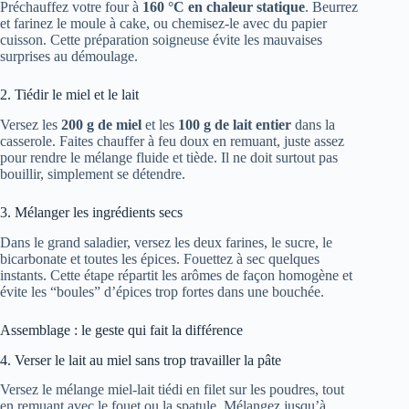
Préchauffez votre four à
160 °C en chaleur statique
. Beurrez
et farinez le moule à cake, ou chemisez-le avec du papier
cuisson. Cette préparation soigneuse évite les mauvaises
surprises au démoulage.
2. Tiédir le miel et le lait
Versez les
200 g de miel
et les
100 g de lait entier
dans la
casserole. Faites chauffer à feu doux en remuant, juste assez
pour rendre le mélange fluide et tiède. Il ne doit surtout pas
bouillir, simplement se détendre.
3. Mélanger les ingrédients secs
Dans le grand saladier, versez les deux farines, le sucre, le
bicarbonate et toutes les épices. Fouettez à sec quelques
instants. Cette étape répartit les arômes de façon homogène et
évite les “boules” d’épices trop fortes dans une bouchée.
Assemblage : le geste qui fait la différence
4. Verser le lait au miel sans trop travailler la pâte
Versez le mélange miel-lait tiédi en filet sur les poudres, tout
en remuant avec le fouet ou la spatule. Mélangez jusqu’à