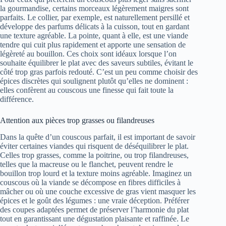
la gourmandise, certains morceaux légèrement maigres sont
parfaits. Le collier, par exemple, est naturellement persillé et
développe des parfums délicats à la cuisson, tout en gardant
une texture agréable. La pointe, quant à elle, est une viande
tendre qui cuit plus rapidement et apporte une sensation de
légèreté au bouillon. Ces choix sont idéaux lorsque l’on
souhaite équilibrer le plat avec des saveurs subtiles, évitant le
côté trop gras parfois redouté. C’est un peu comme choisir des
épices discrètes qui soulignent plutôt qu’elles ne dominent :
elles confèrent au couscous une finesse qui fait toute la
différence.
Attention aux pièces trop grasses ou filandreuses
Dans la quête d’un couscous parfait, il est important de savoir
éviter certaines viandes qui risquent de déséquilibrer le plat.
Celles trop grasses, comme la poitrine, ou trop filandreuses,
telles que la macreuse ou le flanchet, peuvent rendre le
bouillon trop lourd et la texture moins agréable. Imaginez un
couscous où la viande se décompose en fibres difficiles à
mâcher ou où une couche excessive de gras vient masquer les
épices et le goût des légumes : une vraie déception. Préférer
des coupes adaptées permet de préserver l’harmonie du plat
tout en garantissant une dégustation plaisante et raffinée. Le