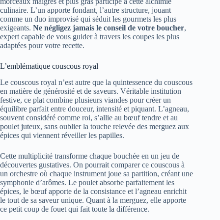
morceaux maigres et plus gras participe à cette alchimie
culinaire. L’un apporte fondant, l’autre structure, jouant
comme un duo improvisé qui séduit les gourmets les plus
exigeants.
Ne négligez jamais le conseil de votre boucher
,
expert capable de vous guider à travers les coupes les plus
adaptées pour votre recette.
L’emblématique couscous royal
Le couscous royal n’est autre que la quintessence du couscous
en matière de générosité et de saveurs. Véritable institution
festive, ce plat combine plusieurs viandes pour créer un
équilibre parfait entre douceur, intensité et piquant. L’agneau,
souvent considéré comme roi, s’allie au bœuf tendre et au
poulet juteux, sans oublier la touche relevée des merguez aux
épices qui viennent réveiller les papilles.
Cette multiplicité transforme chaque bouchée en un jeu de
découvertes gustatives. On pourrait comparer ce couscous à
un orchestre où chaque instrument joue sa partition, créant une
symphonie d’arômes. Le poulet absorbe parfaitement les
épices, le bœuf apporte de la consistance et l’agneau enrichit
le tout de sa saveur unique. Quant à la merguez, elle apporte
ce petit coup de fouet qui fait toute la différence.