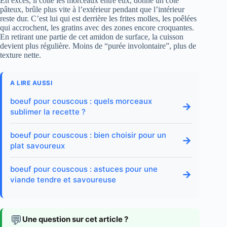
En excès, il colle les morceaux entre eux, donne un côté
pâteux, brûle plus vite à l’extérieur pendant que l’intérieur
reste dur. C’est lui qui est derrière les frites molles, les poêlées
qui accrochent, les gratins avec des zones encore croquantes.
En retirant une partie de cet amidon de surface, la cuisson
devient plus régulière. Moins de “purée involontaire”, plus de
texture nette.
A LIRE AUSSI
boeuf pour couscous : quels morceaux
→
sublimer la recette ?
boeuf pour couscous : bien choisir pour un
→
plat savoureux
boeuf pour couscous : astuces pour une
→
viande tendre et savoureuse
💬
Une question sur cet article ?