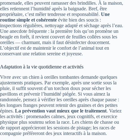
promenade, elles peuvent ramasser des brindilles. À la maison,
elles retiennent l’humidité après la baignade. Bref, être
propriétaire, c’est mêler tendresse et responsabilité.
Une
routine simple et cohérente
évite bien des soucis :
inspections régulières, nettoyage adapté et séchage après l’eau.
Une anecdote fréquente : la première fois qu’on promène un
beagle en forêt, il revient couvert de feuilles collées sous les
oreilles — charmant, mais il faut désinfecter doucement.
L’objectif est de maintenir le confort de l’animal tout en
conservant une relation sereine et joyeuse.
Adaptation à la vie quotidienne et activités
Vivre avec un chien à oreilles tombantes demande quelques
ajustements pratiques. Par exemple, après une sortie sous la
pluie, il suffit souvent d’un torchon doux pour sécher les
pavillons et prévenir l’humidité piégée. Si vous aimez la
randonnée, pensez à vérifier les oreilles après chaque pause :
les longues franges peuvent retenir des graines et des petites
épines.
La prévention vaut mieux que le traitement
. Variez
les activités : promenades calmes, jeux cognitifs, et exercice
physique plus soutenu selon la race. Les chiens de chasse ou
de rapport apprécieront les sessions de pistage; les races de
compagnie préféreront des jeux interactifs à la maison.