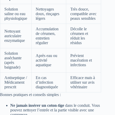
Solution
Nettoyages
Très douce,
saline ou eau
doux, rinçages
compatible avec
physiologique
légers
peaux sensibles
Accumulation
Décolle le
Nettoyant
de cérumen,
cérumen et
auriculaire
entretien
réduit les
enzymatique
régulier
résidus
Solution
Après eau ou
Prévient
asséchante
activité
macération et
(après
aquatique
infections
baignade)
Antiseptique /
En cas
Efficace mais à
Médicament
d’infection
utiliser sur avis
prescrit
diagnostiquée
vétérinaire
Bonnes pratiques et conseils simples :
Ne jamais insérer un coton-tige
dans le conduit. Vous
pouvez nettoyer l’entrée et la partie visible avec une
compresse.