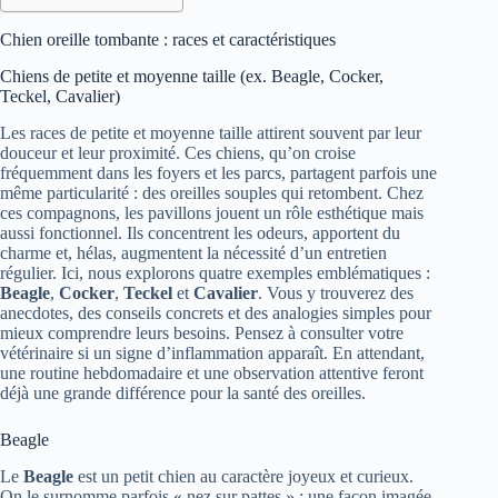
Chien oreille tombante : races et caractéristiques
Chiens de petite et moyenne taille (ex. Beagle, Cocker,
Teckel, Cavalier)
Les races de petite et moyenne taille attirent souvent par leur
douceur et leur proximité. Ces chiens, qu’on croise
fréquemment dans les foyers et les parcs, partagent parfois une
même particularité : des oreilles souples qui retombent. Chez
ces compagnons, les pavillons jouent un rôle esthétique mais
aussi fonctionnel. Ils concentrent les odeurs, apportent du
charme et, hélas, augmentent la nécessité d’un entretien
régulier. Ici, nous explorons quatre exemples emblématiques :
Beagle
,
Cocker
,
Teckel
et
Cavalier
. Vous y trouverez des
anecdotes, des conseils concrets et des analogies simples pour
mieux comprendre leurs besoins. Pensez à consulter votre
vétérinaire si un signe d’inflammation apparaît. En attendant,
une routine hebdomadaire et une observation attentive feront
déjà une grande différence pour la santé des oreilles.
Beagle
Le
Beagle
est un petit chien au caractère joyeux et curieux.
On le surnomme parfois « nez sur pattes » : une façon imagée