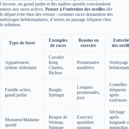
l’inverse, un grand jardin et des maîtres sportifs conviendront
mieux aux races actives.
Penser à l’entretien des oreilles
dès
le départ évite bien des erreurs : certaines races demandent des
nettoyages hebdomadaires, d’autres un passage fréquent chez
le toiletteur.
Exemples
Besoins en
Entreti
Type de foyer
de races
exercice
des oreil
Cavalier
Appartement,
King
Promenades
Nettoyage
rythme sédentaire
Charles,
modérées
hebdomada
Bichon
Contrôles
Longues
Famille active,
Beagle,
fréquents
promenades,
grand jardin
Springer
après
jeux
extérieurs
Séchage
Braque de
Exercice
après
Monsieur/Madame
Weimar,
quotidien
baignade e
sportif
Spinone
soutenu
inspection