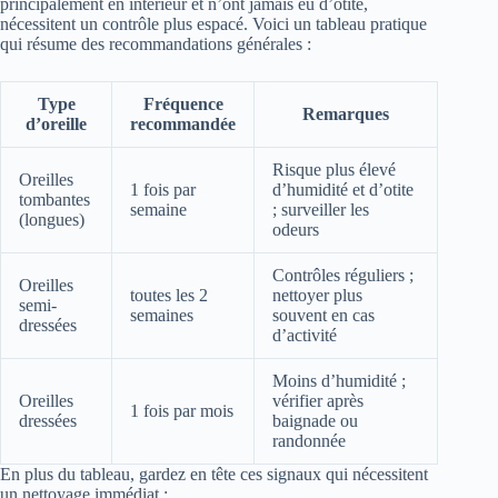
principalement en intérieur et n’ont jamais eu d’otite,
nécessitent un contrôle plus espacé. Voici un tableau pratique
qui résume des recommandations générales :
Type
Fréquence
Remarques
d’oreille
recommandée
Risque plus élevé
Oreilles
1 fois par
d’humidité et d’otite
tombantes
semaine
; surveiller les
(longues)
odeurs
Contrôles réguliers ;
Oreilles
toutes les 2
nettoyer plus
semi-
semaines
souvent en cas
dressées
d’activité
Moins d’humidité ;
Oreilles
vérifier après
1 fois par mois
dressées
baignade ou
randonnée
En plus du tableau, gardez en tête ces signaux qui nécessitent
un nettoyage immédiat :