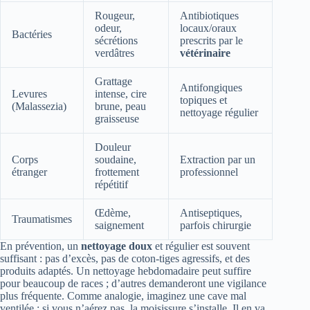
Rougeur,
Antibiotiques
odeur,
locaux/oraux
Bactéries
sécrétions
prescrits par le
verdâtres
vétérinaire
Grattage
Antifongiques
Levures
intense, cire
topiques et
(Malassezia)
brune, peau
nettoyage régulier
graisseuse
Douleur
Corps
soudaine,
Extraction par un
étranger
frottement
professionnel
répétitif
Œdème,
Antiseptiques,
Traumatismes
saignement
parfois chirurgie
En prévention, un
nettoyage doux
et régulier est souvent
suffisant : pas d’excès, pas de coton-tiges agressifs, et des
produits adaptés. Un nettoyage hebdomadaire peut suffire
pour beaucoup de races ; d’autres demanderont une vigilance
plus fréquente. Comme analogie, imaginez une cave mal
ventilée : si vous n’aérez pas, la moisissure s’installe. Il en va