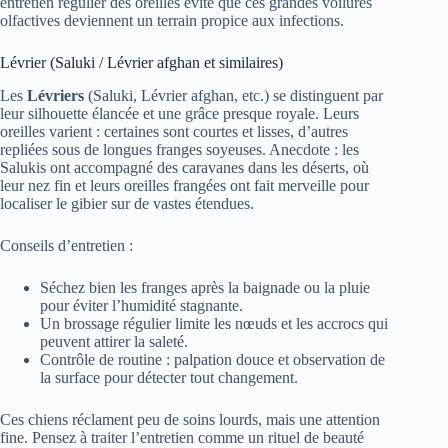
entretien régulier des oreilles évite que ces grandes voilures
olfactives deviennent un terrain propice aux infections.
Lévrier (Saluki / Lévrier afghan et similaires)
Les
Lévriers
(Saluki, Lévrier afghan, etc.) se distinguent par
leur silhouette élancée et une grâce presque royale. Leurs
oreilles varient : certaines sont courtes et lisses, d’autres
repliées sous de longues franges soyeuses. Anecdote : les
Salukis ont accompagné des caravanes dans les déserts, où
leur nez fin et leurs oreilles frangées ont fait merveille pour
localiser le gibier sur de vastes étendues.
Conseils d’entretien :
Séchez bien les franges après la baignade ou la pluie
pour éviter l’humidité stagnante.
Un brossage régulier limite les nœuds et les accrocs qui
peuvent attirer la saleté.
Contrôle de routine : palpation douce et observation de
la surface pour détecter tout changement.
Ces chiens réclament peu de soins lourds, mais une attention
fine. Pensez à traiter l’entretien comme un rituel de beauté