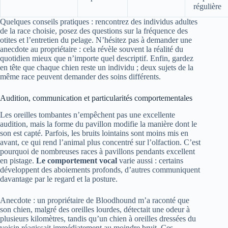
régulière
Quelques conseils pratiques : rencontrez des individus adultes
de la race choisie, posez des questions sur la fréquence des
otites et l’entretien du pelage. N’hésitez pas à demander une
anecdote au propriétaire : cela révèle souvent la réalité du
quotidien mieux que n’importe quel descriptif. Enfin, gardez
en tête que chaque chien reste un individu ; deux sujets de la
même race peuvent demander des soins différents.
Audition, communication et particularités comportementales
Les oreilles tombantes n’empêchent pas une excellente
audition, mais la forme du pavillon modifie la manière dont le
son est capté. Parfois, les bruits lointains sont moins mis en
avant, ce qui rend l’animal plus concentré sur l’olfaction. C’est
pourquoi de nombreuses races à pavillons pendants excellent
en pistage.
Le comportement vocal
varie aussi : certains
développent des aboiements profonds, d’autres communiquent
davantage par le regard et la posture.
Anecdote : un propriétaire de Bloodhound m’a raconté que
son chien, malgré des oreilles lourdes, détectait une odeur à
plusieurs kilomètres, tandis qu’un chien à oreilles dressées du
voisin réagissait immédiatement au moindre bruit. Ces