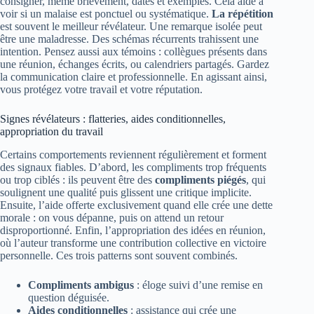
consigner, même brièvement, dates et exemples. Cela aide à
voir si un malaise est ponctuel ou systématique.
La répétition
est souvent le meilleur révélateur. Une remarque isolée peut
être une maladresse. Des schémas récurrents trahissent une
intention. Pensez aussi aux témoins : collègues présents dans
une réunion, échanges écrits, ou calendriers partagés. Gardez
la communication claire et professionnelle. En agissant ainsi,
vous protégez votre travail et votre réputation.
Signes révélateurs : flatteries, aides conditionnelles,
appropriation du travail
Certains comportements reviennent régulièrement et forment
des signaux fiables. D’abord, les compliments trop fréquents
ou trop ciblés : ils peuvent être des
compliments piégés
, qui
soulignent une qualité puis glissent une critique implicite.
Ensuite, l’aide offerte exclusivement quand elle crée une dette
morale : on vous dépanne, puis on attend un retour
disproportionné. Enfin, l’appropriation des idées en réunion,
où l’auteur transforme une contribution collective en victoire
personnelle. Ces trois patterns sont souvent combinés.
Compliments ambigus
: éloge suivi d’une remise en
question déguisée.
Aides conditionnelles
: assistance qui crée une