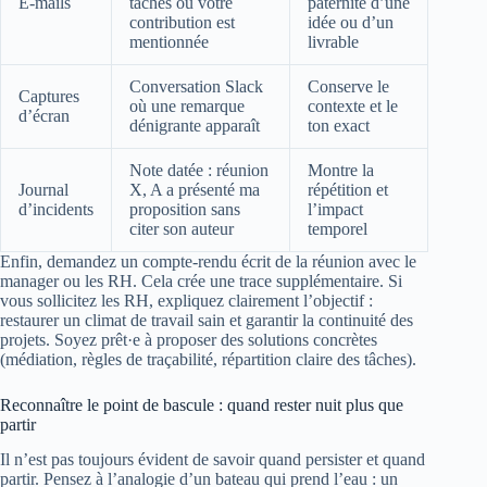
E-mails
tâches où votre
paternité d’une
contribution est
idée ou d’un
mentionnée
livrable
Conversation Slack
Conserve le
Captures
où une remarque
contexte et le
d’écran
dénigrante apparaît
ton exact
Note datée : réunion
Montre la
Journal
X, A a présenté ma
répétition et
d’incidents
proposition sans
l’impact
citer son auteur
temporel
Enfin, demandez un compte-rendu écrit de la réunion avec le
manager ou les RH. Cela crée une trace supplémentaire. Si
vous sollicitez les RH, expliquez clairement l’objectif :
restaurer un climat de travail sain et garantir la continuité des
projets. Soyez prêt·e à proposer des solutions concrètes
(médiation, règles de traçabilité, répartition claire des tâches).
Reconnaître le point de bascule : quand rester nuit plus que
partir
Il n’est pas toujours évident de savoir quand persister et quand
partir. Pensez à l’analogie d’un bateau qui prend l’eau : un