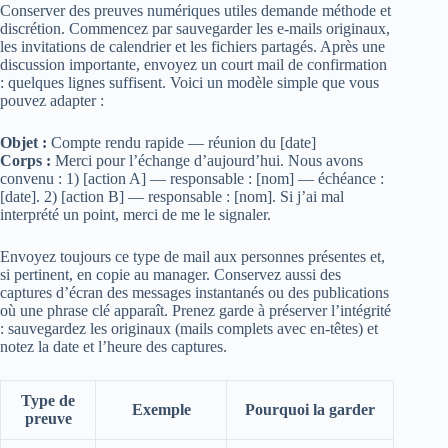
Conserver des preuves numériques utiles demande méthode et
discrétion. Commencez par sauvegarder les e‑mails originaux,
les invitations de calendrier et les fichiers partagés. Après une
discussion importante, envoyez un court mail de confirmation
: quelques lignes suffisent. Voici un modèle simple que vous
pouvez adapter :
Objet :
Compte rendu rapide — réunion du [date]
Corps :
Merci pour l’échange d’aujourd’hui. Nous avons
convenu : 1) [action A] — responsable : [nom] — échéance :
[date]. 2) [action B] — responsable : [nom]. Si j’ai mal
interprété un point, merci de me le signaler.
Envoyez toujours ce type de mail aux personnes présentes et,
si pertinent, en copie au manager. Conservez aussi des
captures d’écran des messages instantanés ou des publications
où une phrase clé apparaît. Prenez garde à préserver l’intégrité
: sauvegardez les originaux (mails complets avec en‑têtes) et
notez la date et l’heure des captures.
Type de
Exemple
Pourquoi la garder
preuve