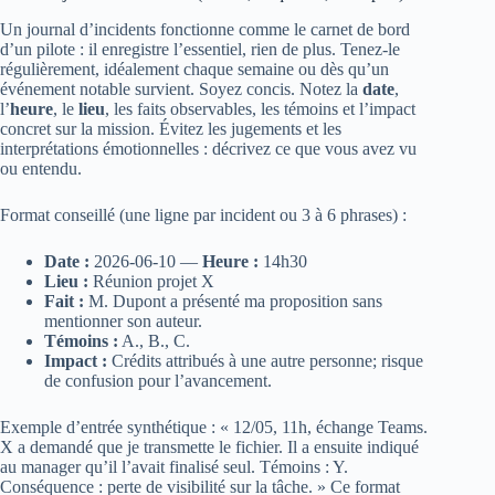
Un journal d’incidents fonctionne comme le carnet de bord
d’un pilote : il enregistre l’essentiel, rien de plus. Tenez‑le
régulièrement, idéalement chaque semaine ou dès qu’un
événement notable survient. Soyez concis. Notez la
date
,
l’
heure
, le
lieu
, les faits observables, les témoins et l’impact
concret sur la mission. Évitez les jugements et les
interprétations émotionnelles : décrivez ce que vous avez vu
ou entendu.
Format conseillé (une ligne par incident ou 3 à 6 phrases) :
Date :
2026‑06‑10 —
Heure :
14h30
Lieu :
Réunion projet X
Fait :
M. Dupont a présenté ma proposition sans
mentionner son auteur.
Témoins :
A., B., C.
Impact :
Crédits attribués à une autre personne; risque
de confusion pour l’avancement.
Exemple d’entrée synthétique : « 12/05, 11h, échange Teams.
X a demandé que je transmette le fichier. Il a ensuite indiqué
au manager qu’il l’avait finalisé seul. Témoins : Y.
Conséquence : perte de visibilité sur la tâche. » Ce format