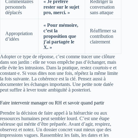
Commentaires
« Je préfère
Rediriger la
personnels
rester sur le sujet
conversation
déplacés
pro, merci. »
sans attaque
« Pour mémoire,
c’est la
Réaffirmer sa
Appropriation
proposition que
contribution
d’idées
j’ai partagée le
clairement
X. »
Adopter ce type de réponse, c’est comme tracer une clôture
dans son jardin : elle ne vous empêche pas d’échanger, mais
elle évite les intrusions. Dans la pratique, restez courtois·e et
constant·e. Si vous dites non une fois, répétez la même limite
la fois suivante. La cohérence est la clé. Pensez aussi à
documenter les échanges importants. Une petite note datée
peut suffire à lever toute ambiguïté à posteriori.
Faire intervenir manager ou RH et savoir quand partir
Prendre la décision de faire appel à la hiérarchie ou aux
ressources humaines peut sembler lourd. C’est une étape
sérieuse qui mérite d’être préparée. Avant d’agir, respirez,
observez et notez. Un dossier concret vaut mieux que des
impressions vagues. Rassemblez les faits, les dates et les