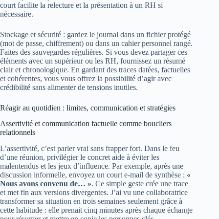
court facilite la relecture et la présentation à un RH si
nécessaire.
Stockage et sécurité : gardez le journal dans un fichier protégé
(mot de passe, chiffrement) ou dans un cahier personnel rangé.
Faites des sauvegardes régulières. Si vous devez partager ces
éléments avec un supérieur ou les RH, fournissez un résumé
clair et chronologique. En gardant des traces datées, factuelles
et cohérentes, vous vous offrez la possibilité d’agir avec
crédibilité sans alimenter de tensions inutiles.
Réagir au quotidien : limites, communication et stratégies
Assertivité et communication factuelle comme boucliers
relationnels
L’assertivité, c’est parler vrai sans frapper fort. Dans le feu
d’une réunion, privilégier le concret aide à éviter les
malentendus et les jeux d’influence. Par exemple, après une
discussion informelle, envoyez un court e‑mail de synthèse :
«
Nous avons convenu de… »
. Ce simple geste crée une trace
et met fin aux versions divergentes. J’ai vu une collaboratrice
transformer sa situation en trois semaines seulement grâce à
cette habitude : elle prenait cinq minutes après chaque échange
pour résumer et mettre en copie les personnes clés.