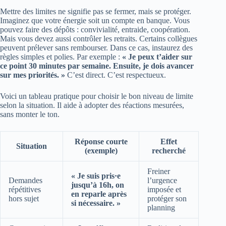
Mettre des limites ne signifie pas se fermer, mais se protéger.
Imaginez que votre énergie soit un compte en banque. Vous
pouvez faire des dépôts : convivialité, entraide, coopération.
Mais vous devez aussi contrôler les retraits. Certains collègues
peuvent prélever sans rembourser. Dans ce cas, instaurez des
règles simples et polies. Par exemple :
« Je peux t’aider sur
ce point 30 minutes par semaine. Ensuite, je dois avancer
sur mes priorités. »
C’est direct. C’est respectueux.
Voici un tableau pratique pour choisir le bon niveau de limite
selon la situation. Il aide à adopter des réactions mesurées,
sans monter le ton.
Réponse courte
Effet
Situation
(exemple)
recherché
Freiner
« Je suis pris·e
Demandes
l’urgence
jusqu’à 16h, on
répétitives
imposée et
en reparle après
hors sujet
protéger son
si nécessaire. »
planning