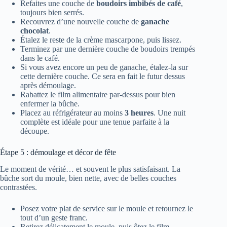
Refaites une couche de
boudoirs imbibés de café
,
toujours bien serrés.
Recouvrez d’une nouvelle couche de
ganache
chocolat
.
Étalez le reste de la crème mascarpone, puis lissez.
Terminez par une dernière couche de boudoirs trempés
dans le café.
Si vous avez encore un peu de ganache, étalez-la sur
cette dernière couche. Ce sera en fait le futur dessus
après démoulage.
Rabattez le film alimentaire par-dessus pour bien
enfermer la bûche.
Placez au réfrigérateur au moins
3 heures
. Une nuit
complète est idéale pour une tenue parfaite à la
découpe.
Étape 5 : démoulage et décor de fête
Le moment de vérité… et souvent le plus satisfaisant. La
bûche sort du moule, bien nette, avec de belles couches
contrastées.
Posez votre plat de service sur le moule et retournez le
tout d’un geste franc.
Retirez délicatement le moule, puis ôtez le film