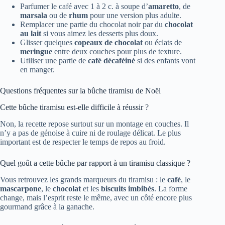
Parfumer le café avec 1 à 2 c. à soupe d’
amaretto
, de
marsala
ou de
rhum
pour une version plus adulte.
Remplacer une partie du chocolat noir par du
chocolat
au lait
si vous aimez les desserts plus doux.
Glisser quelques
copeaux de chocolat
ou éclats de
meringue
entre deux couches pour plus de texture.
Utiliser une partie de
café décaféiné
si des enfants vont
en manger.
Questions fréquentes sur la bûche tiramisu de Noël
Cette bûche tiramisu est-elle difficile à réussir ?
Non, la recette repose surtout sur un montage en couches. Il
n’y a pas de génoise à cuire ni de roulage délicat. Le plus
important est de respecter le temps de repos au froid.
Quel goût a cette bûche par rapport à un tiramisu classique ?
Vous retrouvez les grands marqueurs du tiramisu : le
café
, le
mascarpone
, le
chocolat
et les
biscuits imbibés
. La forme
change, mais l’esprit reste le même, avec un côté encore plus
gourmand grâce à la ganache.