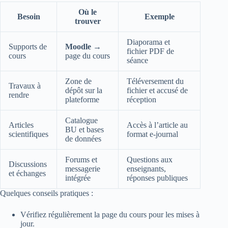
Où le
Besoin
Exemple
trouver
Diaporama et
Supports de
Moodle
→
fichier PDF de
cours
page du cours
séance
Zone de
Téléversement du
Travaux à
dépôt sur la
fichier et accusé de
rendre
plateforme
réception
Catalogue
Articles
Accès à l’article au
BU et bases
scientifiques
format e‑journal
de données
Forums et
Questions aux
Discussions
messagerie
enseignants,
et échanges
intégrée
réponses publiques
Quelques conseils pratiques :
Vérifiez régulièrement la page du cours pour les mises à
jour.