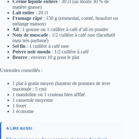
Crème liquide entière
: 30 cl (au moins 30 % de
matière grasse)
Lait entier
: 20 cl
Fromage râpé
: 150 g (emmental, comté, beaufort ou
mélange maison)
Ail
: 1 gousse ou 1 cuillère à café d’ail en poudre
Noix de muscade
: 1/2 cuillère à café rase (facultatif
mais très parfumé)
Sel fin
: 1 cuillère à café rase
Poivre noir moulu
: 1/2 cuillère à café
Beurre
: environ 10 g pour le plat
Ustensiles conseillés :
1 plat à gratin moyen (hauteur de pommes de terre
maximale : 5 cm)
1 mandoline ou 1 couteau bien affûté
1 casserole moyenne
1 fouet
1 économe
A LIRE AUSSI