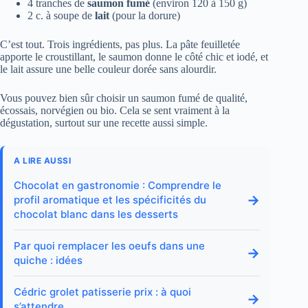
4 tranches de
saumon fumé
(environ 120 à 150 g)
2 c. à soupe de
lait
(pour la dorure)
C’est tout. Trois ingrédients, pas plus. La pâte feuilletée
apporte le croustillant, le saumon donne le côté chic et iodé, et
le lait assure une belle couleur dorée sans alourdir.
Vous pouvez bien sûr choisir un saumon fumé de qualité,
écossais, norvégien ou bio. Cela se sent vraiment à la
dégustation, surtout sur une recette aussi simple.
A LIRE AUSSI
Chocolat en gastronomie : Comprendre le
→
profil aromatique et les spécificités du
chocolat blanc dans les desserts
Par quoi remplacer les oeufs dans une
→
quiche : idées
Cédric grolet patisserie prix : à quoi
→
s’attendre