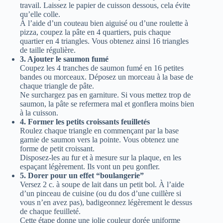
travail. Laissez le papier de cuisson dessous, cela évite
qu’elle colle.
À l’aide d’un couteau bien aiguisé ou d’une roulette à
pizza, coupez la pâte en 4 quartiers, puis chaque
quartier en 4 triangles. Vous obtenez ainsi 16 triangles
de taille régulière.
3. Ajouter le saumon fumé
Coupez les 4 tranches de saumon fumé en 16 petites
bandes ou morceaux. Déposez un morceau à la base de
chaque triangle de pâte.
Ne surchargez pas en garniture. Si vous mettez trop de
saumon, la pâte se refermera mal et gonflera moins bien
à la cuisson.
4. Former les petits croissants feuilletés
Roulez chaque triangle en commençant par la base
garnie de saumon vers la pointe. Vous obtenez une
forme de petit croissant.
Disposez-les au fur et à mesure sur la plaque, en les
espaçant légèrement. Ils vont un peu gonfler.
5. Dorer pour un effet “boulangerie”
Versez 2 c. à soupe de lait dans un petit bol. À l’aide
d’un pinceau de cuisine (ou du dos d’une cuillère si
vous n’en avez pas), badigeonnez légèrement le dessus
de chaque feuilleté.
Cette étape donne une jolie couleur dorée uniforme