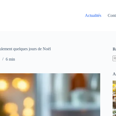
Actualités
Cont
eulement quelques jours de Noël
R
6 min
A
ré
A