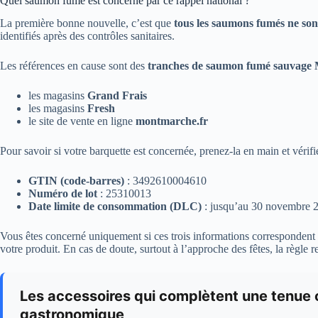
Quel saumon fumé est concerné par ce rappel national ?
La première bonne nouvelle, c’est que
tous les saumons fumés ne son
identifiés après des contrôles sanitaires.
Les références en cause sont des
tranches de saumon fumé sauvag
les magasins
Grand Frais
les magasins
Fresh
le site de vente en ligne
montmarche.fr
Pour savoir si votre barquette est concernée, prenez-la en main et vérifie
GTIN (code-barres)
: 3492610004610
Numéro de lot
: 25310013
Date limite de consommation (DLC)
: jusqu’au 30 novembre 
Vous êtes concerné uniquement si ces trois informations correspondent e
votre produit. En cas de doute, surtout à l’approche des fêtes, la règle 
Les accessoires qui complètent une tenue 
gastronomique