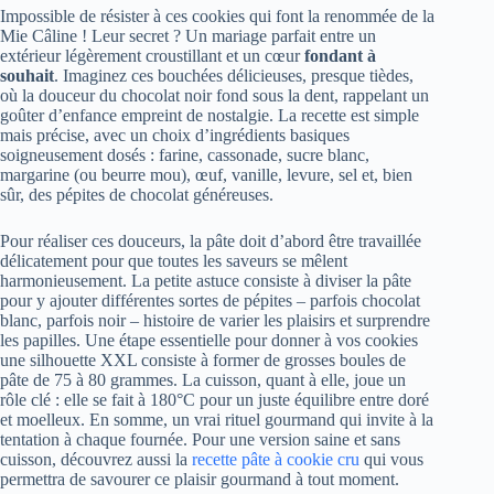
Impossible de résister à ces cookies qui font la renommée de la
Mie Câline ! Leur secret ? Un mariage parfait entre un
extérieur légèrement croustillant et un cœur
fondant à
souhait
. Imaginez ces bouchées délicieuses, presque tièdes,
où la douceur du chocolat noir fond sous la dent, rappelant un
goûter d’enfance empreint de nostalgie. La recette est simple
mais précise, avec un choix d’ingrédients basiques
soigneusement dosés : farine, cassonade, sucre blanc,
margarine (ou beurre mou), œuf, vanille, levure, sel et, bien
sûr, des pépites de chocolat généreuses.
Pour réaliser ces douceurs, la pâte doit d’abord être travaillée
délicatement pour que toutes les saveurs se mêlent
harmonieusement. La petite astuce consiste à diviser la pâte
pour y ajouter différentes sortes de pépites – parfois chocolat
blanc, parfois noir – histoire de varier les plaisirs et surprendre
les papilles. Une étape essentielle pour donner à vos cookies
une silhouette XXL consiste à former de grosses boules de
pâte de 75 à 80 grammes. La cuisson, quant à elle, joue un
rôle clé : elle se fait à 180°C pour un juste équilibre entre doré
et moelleux. En somme, un vrai rituel gourmand qui invite à la
tentation à chaque fournée. Pour une version saine et sans
cuisson, découvrez aussi la
recette pâte à cookie cru
qui vous
permettra de savourer ce plaisir gourmand à tout moment.