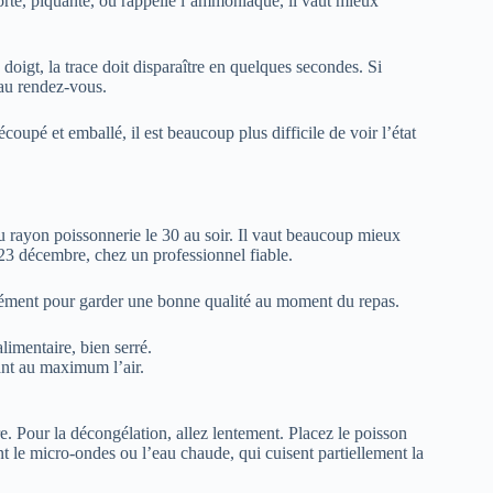
 forte, piquante, ou rappelle l’ammoniaque, il vaut mieux
doigt, la trace doit disparaître en quelques secondes. Si
s au rendez-vous.
découpé et emballé, il est beaucoup plus difficile de voir l’état
 au rayon poissonnerie le 30 au soir. Il vaut beaucoup mieux
u 23 décembre, chez un professionnel fiable.
parément pour garder une bonne qualité au moment du repas.
imentaire, bien serré.
ant au maximum l’air.
re. Pour la décongélation, allez lentement. Placez le poisson
nt le micro-ondes ou l’eau chaude, qui cuisent partiellement la