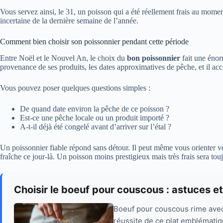
Vous servez ainsi, le 31, un poisson qui a été réellement frais au momen
incertaine de la dernière semaine de l’année.
Comment bien choisir son poissonnier pendant cette période
Entre Noël et le Nouvel An, le choix du
bon poissonnier
fait une énor
provenance de ses produits, les dates approximatives de pêche, et il acc
Vous pouvez poser quelques questions simples :
De quand date environ la pêche de ce poisson ?
Est-ce une pêche locale ou un produit importé ?
A-t-il déjà été congelé avant d’arriver sur l’étal ?
Un poissonnier fiable répond sans détour. Il peut même vous orienter ve
fraîche ce jour-là. Un poisson moins prestigieux mais très frais sera tou
Choisir le boeuf pour couscous : astuces e
Boeuf pour couscous rime avec 
réussite de ce plat emblématiqu