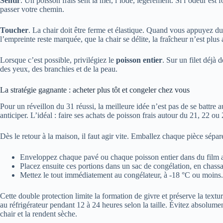
Sentir
. Un poisson frais sent la mer, l’iode, légèrement. Si l’odeur est
passer votre chemin.
Toucher
. La chair doit être ferme et élastique. Quand vous appuyez du 
l’empreinte reste marquée, que la chair se délite, la fraîcheur n’est plu
Lorsque c’est possible, privilégiez le
poisson entier
. Sur un filet déjà 
des yeux, des branchies et de la peau.
La stratégie gagnante : acheter plus tôt et congeler chez vous
Pour un réveillon du 31 réussi, la meilleure idée n’est pas de se battre
anticiper. L’idéal : faire ses achats de poisson frais autour du 21, 22 o
Dès le retour à la maison, il faut agir vite. Emballez chaque pièce sé
Enveloppez chaque pavé ou chaque poisson entier dans du film al
Placez ensuite ces portions dans un sac de congélation, en chass
Mettez le tout immédiatement au congélateur, à -18 °C ou moins.
Cette double protection limite la formation de givre et préserve la textu
au réfrigérateur pendant 12 à 24 heures selon la taille. Évitez absolume
chair et la rendent sèche.