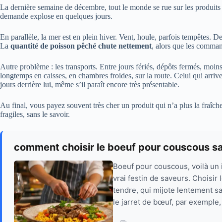
La dernière semaine de décembre, tout le monde se rue sur les produits 
demande explose en quelques jours.
En parallèle, la mer est en plein hiver. Vent, houle, parfois tempêtes. D
La
quantité de poisson pêché chute nettement
, alors que les comman
Autre problème : les transports. Entre jours fériés, dépôts fermés, moins
longtemps en caisses, en chambres froides, sur la route. Celui qui arriv
jours derrière lui, même s’il paraît encore très présentable.
Au final, vous payez souvent très cher un produit qui n’a plus la fraîch
fragiles, sans le savoir.
comment choisir le boeuf pour couscous s
Boeuf pour couscous, voilà un i
vrai festin de saveurs. Choisir 
tendre, qui mijote lentement s
le jarret de bœuf, par exemple, 