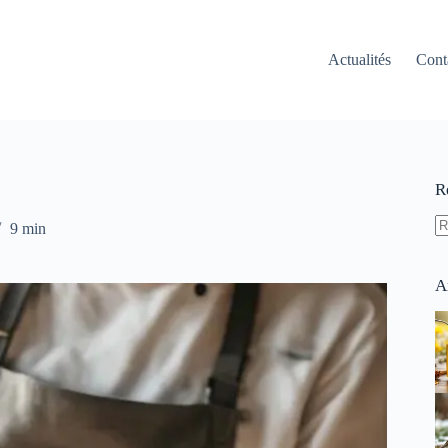
Actualités
Cont
R
9 min
A
ré
A