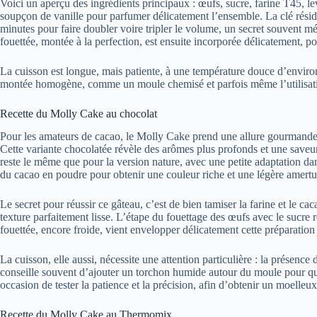
Voici un aperçu des ingrédients principaux : œufs, sucre, farine T45, le
soupçon de vanille pour parfumer délicatement l’ensemble. La clé résid
minutes pour faire doubler voire tripler le volume, un secret souvent m
fouettée, montée à la perfection, est ensuite incorporée délicatement, po
La cuisson est longue, mais patiente, à une température douce d’envir
montée homogène, comme un moule chemisé et parfois même l’utilisa
Recette du Molly Cake au chocolat
Pour les amateurs de cacao, le Molly Cake prend une allure gourmande 
Cette variante chocolatée révèle des arômes plus profonds et une saveur 
reste le même que pour la version nature, avec une petite adaptation dans
du cacao en poudre pour obtenir une couleur riche et une légère amertu
Le secret pour réussir ce gâteau, c’est de bien tamiser la farine et le c
texture parfaitement lisse. L’étape du fouettage des œufs avec le sucre r
fouettée, encore froide, vient envelopper délicatement cette préparation
La cuisson, elle aussi, nécessite une attention particulière : la présence
conseille souvent d’ajouter un torchon humide autour du moule pour qu
occasion de tester la patience et la précision, afin d’obtenir un moelleu
Recette du Molly Cake au Thermomix