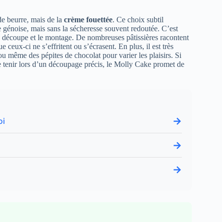
 de beurre, mais de la
crème fouettée
. Ce choix subtil
e génoise, mais sans la sécheresse souvent redoutée. C’est
 la découpe et le montage. De nombreuses pâtissières racontent
 ceux-ci ne s’effritent ou s’écrasent. En plus, il est très
 ou même des pépites de chocolat pour varier les plaisirs. Si
e tenir lors d’un découpage précis, le Molly Cake promet de
→
oi
→
→