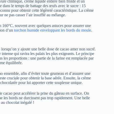
vure chimique, crème liquide entière bien froide et un
e dans le temps de battage des œufs avec le sucre : 15
éconnu pour obtenir cette légèreté caractéristique. La crème
ur ne pas casser l’air insufflé au mélange.
on 160°C, souvent avec quelques astuces pour assurer une
tion d’un
torchon humide enveloppant les bords du moule
.
lorsqu’on y ajoute une belle dose de cacao amer non sucré.
intense qui ravira les palais les plus exigeants. Le principe
 les proportions : une partie de la farine est remplacée par
me équilibrée.
acao ensemble, afin d’éviter toute grumeau et d’assurer une
este cruciale pour obtenir la base aérée. Ensuite, la crème
 chocolatée pour lui apporter cette souplesse unique.
 de cacao peut accélérer la prise du gâteau en surface. On
e les bords ne durcissent pas trop rapidement. Une belle
x au chocolat inégalé !