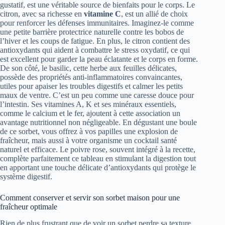
gustatif, est une véritable source de bienfaits pour le corps. Le
citron, avec sa richesse en
vitamine C
, est un allié de choix
pour renforcer les défenses immunitaires. Imaginez-le comme
une petite barrière protectrice naturelle contre les bobos de
l’hiver et les coups de fatigue. En plus, le citron contient des
antioxydants qui aident à combattre le stress oxydatif, ce qui
est excellent pour garder la peau éclatante et le corps en forme.
De son côté, le basilic, cette herbe aux feuilles délicates,
possède des propriétés anti-inflammatoires convaincantes,
utiles pour apaiser les troubles digestifs et calmer les petits
maux de ventre. C’est un peu comme une caresse douce pour
l’intestin. Ses vitamines A, K et ses minéraux essentiels,
comme le calcium et le fer, ajoutent à cette association un
avantage nutritionnel non négligeable. En dégustant une boule
de ce sorbet, vous offrez à vos papilles une explosion de
fraîcheur, mais aussi à votre organisme un cocktail santé
naturel et efficace. Le poivre rose, souvent intégré à la recette,
complète parfaitement ce tableau en stimulant la digestion tout
en apportant une touche délicate d’antioxydants qui protège le
système digestif.
Comment conserver et servir son sorbet maison pour une
fraîcheur optimale
Rien de plus frustrant que de voir un sorbet perdre sa texture