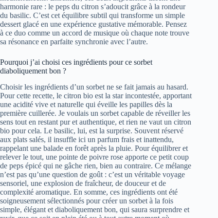
harmonie rare : le peps du citron s’adoucit grâce à la rondeur
du basilic. C’est cet équilibre subtil qui transforme un simple
dessert glacé en une expérience gustative mémorable. Pensez
à ce duo comme un accord de musique où chaque note trouve
sa résonance en parfaite synchronie avec l’autre.
Pourquoi j’ai choisi ces ingrédients pour ce sorbet
diaboliquement bon ?
Choisir les ingrédients d’un sorbet ne se fait jamais au hasard.
Pour cette recette, le citron bio est la star incontestée, apportant
une acidité vive et naturelle qui éveille les papilles dès la
première cuillerée. Je voulais un sorbet capable de réveiller les
sens tout en restant pur et authentique, et rien ne vaut un citron
bio pour cela. Le basilic, lui, est la surprise. Souvent réservé
aux plats salés, il insuffle ici un parfum frais et inattendu,
rappelant une balade en forêt après la pluie. Pour équilibrer et
relever le tout, une pointe de poivre rose apporte ce petit coup
de peps épicé qui ne gâche rien, bien au contraire. Ce mélange
n’est pas qu’une question de goût : c’est un véritable voyage
sensoriel, une explosion de fraîcheur, de douceur et de
complexité aromatique. En somme, ces ingrédients ont été
soigneusement sélectionnés pour créer un sorbet à la fois
simple, élégant et diaboliquement bon, qui saura surprendre et