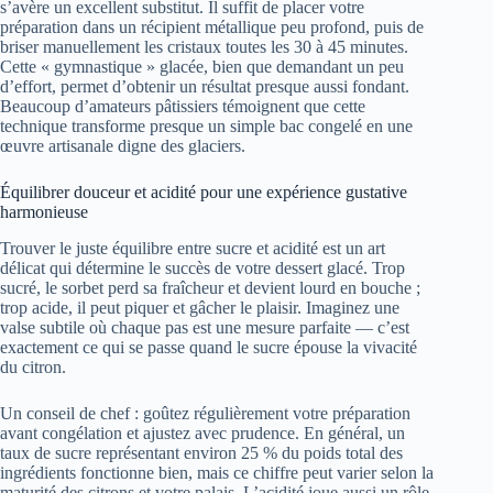
s’avère un excellent substitut. Il suffit de placer votre
préparation dans un récipient métallique peu profond, puis de
briser manuellement les cristaux toutes les 30 à 45 minutes.
Cette « gymnastique » glacée, bien que demandant un peu
d’effort, permet d’obtenir un résultat presque aussi fondant.
Beaucoup d’amateurs pâtissiers témoignent que cette
technique transforme presque un simple bac congelé en une
œuvre artisanale digne des glaciers.
Équilibrer douceur et acidité pour une expérience gustative
harmonieuse
Trouver le juste équilibre entre sucre et acidité est un art
délicat qui détermine le succès de votre dessert glacé. Trop
sucré, le sorbet perd sa fraîcheur et devient lourd en bouche ;
trop acide, il peut piquer et gâcher le plaisir. Imaginez une
valse subtile où chaque pas est une mesure parfaite — c’est
exactement ce qui se passe quand le sucre épouse la vivacité
du citron.
Un conseil de chef : goûtez régulièrement votre préparation
avant congélation et ajustez avec prudence. En général, un
taux de sucre représentant environ 25 % du poids total des
ingrédients fonctionne bien, mais ce chiffre peut varier selon la
maturité des citrons et votre palais. L’acidité joue aussi un rôle