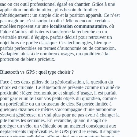
sac ou cet outil professionnel égaré en chantier. Grâce à une
application mobile intuitive, plus besoin de fouiller
frénétiquement : un simple clic et la position apparaît. Ce n’est
pas magique, c’est surtout malin ! Mieux encore, certains
modèles reposent sur une
localisation communautaire
, où
l’aide d’autres utilisateurs transforme la recherche en un
véritable travail d’équipe, parfois décisif pour retrouver un
objet hors de portée classique. Ces technologies, bien que
parfois perfectibles en termes d’autonomie ou de connexion,
s’adaptent ainsi à de nombreux usages, du quotidien à la
protection de biens précieux.
Bluetooth vs GPS : quel type choisir ?
Face à ces deux piliers de la géolocalisation, la question du
choix est cruciale. Le Bluetooth se présente comme un allié de
proximité : léger, économique et simple d’usage, il est parfait
pour garder un œil sur vos petits objets du quotidien, comme
un portefeuille ou un trousseau de clés. Sa portée limitée à
quelques dizaines de mètres s’accompagne d’une autonomie
souvent généreuse, un vrai plus pour ne pas avoir à changer la
pile toutes les semaines. En revanche, quand il s’agit de
protéger un vélo, un véhicule ou un matériel conséquent aux
déplacements imprévisibles, le GPS prend le relais. Il s’appuie
sur un réseau cellulaire, offrant ainsi une couverture longue